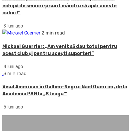
echipă de seniori și sunt mândru să apăr aceste
culori!”
3 luni ago
2 min read
Mickael Guerrier: „Am venit să dau totul pentru
acest club și pentru acești suporteri”
4 luni ago
3 min read
Visul American în Galben-Negru: Nael Guerrier, de la
Academia PSG la „Steagu’”
5 luni ago