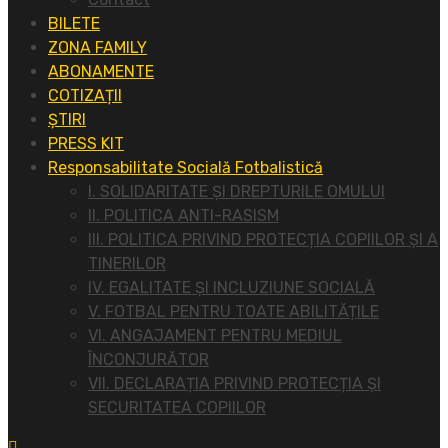
BILETE
ZONA FAMILY
ABONAMENTE
COTIZAȚII
ȘTIRI
PRESS KIT
Responsabilitate Socială Fotbalistică
I. SOLIDARITATE ȘI DREPTURILE OMULUI
II. POLITICA ANTI-RASISM
III. POLITICA PRIVIND PROTECȚIA COPIILOR ȘI A
TINERILOR
IV. EGALITATE ȘI INCLUZIUNE SOCIALĂ
V. FOTBAL PENTRU TOATE ABILITĂȚILE
VI. ANGAJAMENT PENTRU MEDIUL
ÎNCONJURĂTOR
VII. DECLARAȚIA PRIVIND PROTECȚIA ȘI
SECURITATEA COPIILOR