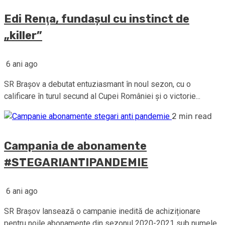
Edi Renţa, fundaşul cu instinct de
„killer”
6 ani ago
SR Braşov a debutat entuziasmant în noul sezon, cu o
calificare în turul secund al Cupei României şi o victorie...
2 min read
Campania de abonamente
#STEGARIANTIPANDEMIE
6 ani ago
SR Brașov lansează o campanie inedită de achiziționare
pentru noile abonamente din sezonul 2020-2021 sub numele