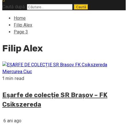
Caută după:
Home
Filip Alex
Page 3
Filip Alex
1 min read
Eșarfe de colecție SR Brașov – FK
Csikszereda
6 ani ago