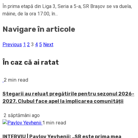
În prima etapă din Liga 3, Seria a 5-a, SR Braşov se va duela,
mâine, de la ora 17.00, în...
Navigare în articole
Previous
1
2
3
4
5
Next
În caz că ai ratat
2 min read
Stegarii au reluat pregătirile pentru sezonul 2026-
2027. Clubul face apel la implicarea comunității
2 săptămâni ago
1 min read
INTERVIU | Pavlov Yevhenii: „SR este prima mea