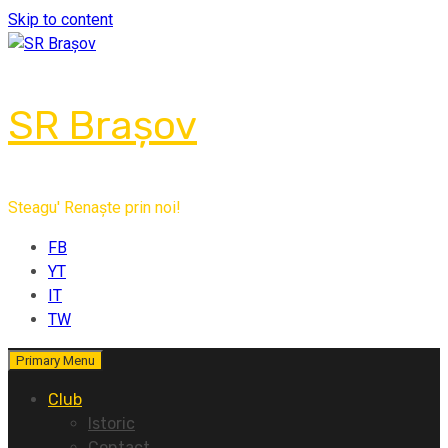
Skip to content
SR Brașov
Steagu' Renaște prin noi!
FB
YT
IT
TW
Primary Menu
Club
Istoric
Contact