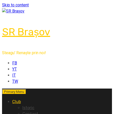
Skip to content
SR Brașov
Steagu' Renaște prin noi!
FB
YT
IT
TW
Primary Menu
Club
Istoric
Contact