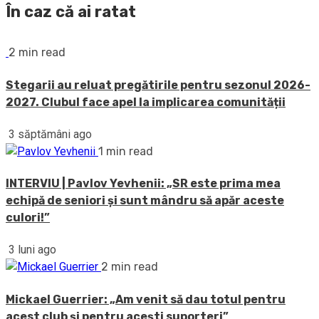
În caz că ai ratat
2 min read
Stegarii au reluat pregătirile pentru sezonul 2026-
2027. Clubul face apel la implicarea comunității
3 săptămâni ago
1 min read
INTERVIU | Pavlov Yevhenii: „SR este prima mea
echipă de seniori și sunt mândru să apăr aceste
culori!”
3 luni ago
2 min read
Mickael Guerrier: „Am venit să dau totul pentru
acest club și pentru acești suporteri”