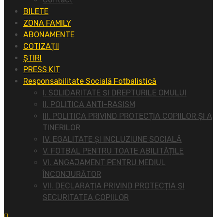
BILETE
ZONA FAMILY
ABONAMENTE
COTIZAȚII
ȘTIRI
PRESS KIT
Responsabilitate Socială Fotbalistică
I. SOLIDARITATE ȘI DREPTURILE OMULUI
II. POLITICA ANTI-RASISM
III. POLITICA PRIVIND PROTECȚIA COPIILOR ȘI A
TINERILOR
IV. EGALITATE ȘI INCLUZIUNE SOCIALĂ
V. FOTBAL PENTRU TOATE ABILITĂȚILE
VI. ANGAJAMENT PENTRU MEDIUL
ÎNCONJURĂTOR
VII. DECLARAȚIA PRIVIND PROTECȚIA ȘI
SECURITATEA COPIILOR