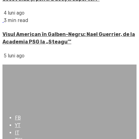
4 luni ago
3 min read
Visul American în Galben-Negru: Nael Guerrier, de la
Academia PSG la „Steagu’”
5 luni ago
FB
YT
IT