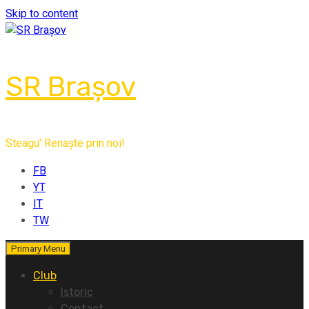
Skip to content
SR Brașov
Steagu' Renaște prin noi!
FB
YT
IT
TW
Primary Menu
Club
Istoric
Contact