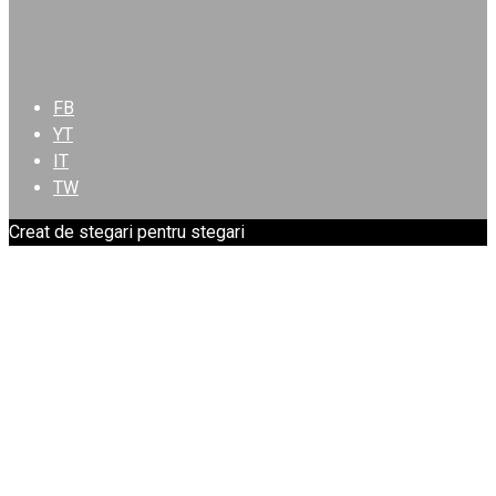
FB
YT
IT
TW
Creat de stegari pentru stegari