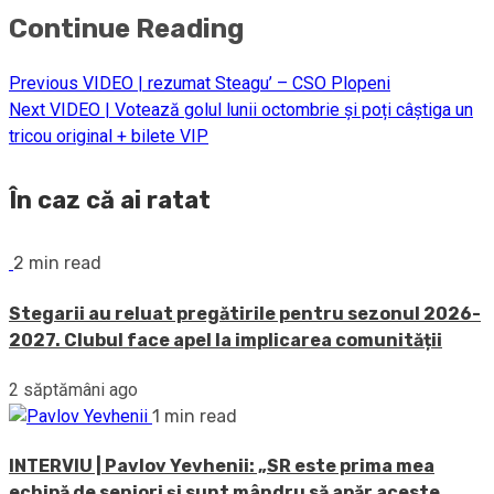
Continue Reading
Previous
VIDEO | rezumat Steagu’ – CSO Plopeni
Next
VIDEO | Votează golul lunii octombrie și poți câștiga un
tricou original + bilete VIP
În caz că ai ratat
2 min read
Stegarii au reluat pregătirile pentru sezonul 2026-
2027. Clubul face apel la implicarea comunității
2 săptămâni ago
1 min read
INTERVIU | Pavlov Yevhenii: „SR este prima mea
echipă de seniori și sunt mândru să apăr aceste