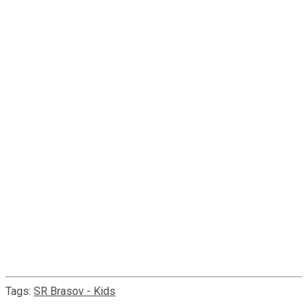
– UN ORAȘ, O ECHIPĂ –
Steagul Renaște prin noi!
VREAU SĂ MĂ IMPLIC
Tags:
SR Brasov - Kids