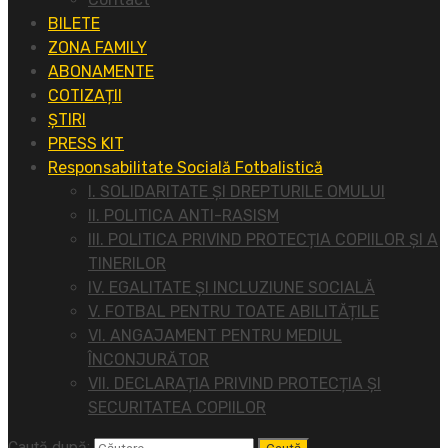
BILETE
ZONA FAMILY
ABONAMENTE
COTIZAȚII
ȘTIRI
PRESS KIT
Responsabilitate Socială Fotbalistică
I. SOLIDARITATE ȘI DREPTURILE OMULUI
II. POLITICA ANTI-RASISM
III. POLITICA PRIVIND PROTECȚIA COPIILOR ȘI A
TINERILOR
IV. EGALITATE ȘI INCLUZIUNE SOCIALĂ
V. FOTBAL PENTRU TOATE ABILITĂȚILE
VI. ANGAJAMENT PENTRU MEDIUL
ÎNCONJURĂTOR
VII. DECLARAȚIA PRIVIND PROTECȚIA ȘI
SECURITATEA COPIILOR
Caută după: