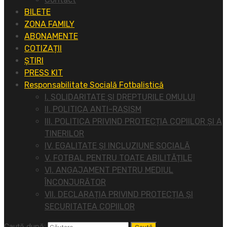
BILETE
ZONA FAMILY
ABONAMENTE
COTIZAȚII
ȘTIRI
PRESS KIT
Responsabilitate Socială Fotbalistică
I. SOLIDARITATE ȘI DREPTURILE OMULUI
II. POLITICA ANTI-RASISM
III. POLITICA PRIVIND PROTECȚIA COPIILOR ȘI A
TINERILOR
IV. EGALITATE ȘI INCLUZIUNE SOCIALĂ
V. FOTBAL PENTRU TOATE ABILITĂȚILE
VI. ANGAJAMENT PENTRU MEDIUL
ÎNCONJURĂTOR
VII. DECLARAȚIA PRIVIND PROTECȚIA ȘI
SECURITATEA COPIILOR
Caută după: