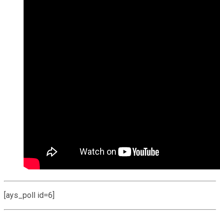
[ays_poll id=6]