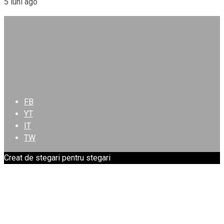
5 luni ago
FB
YT
IT
TW
Creat de stegari pentru stegari