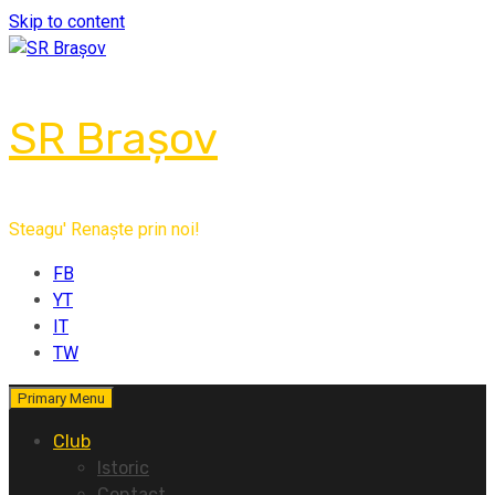
Skip to content
SR Brașov
Steagu' Renaște prin noi!
FB
YT
IT
TW
Primary Menu
Club
Istoric
Contact