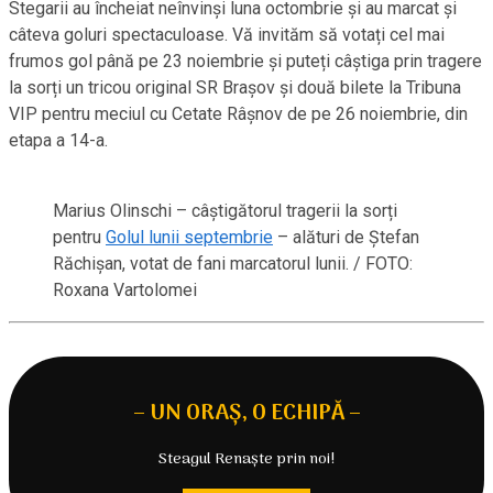
Stegarii au încheiat neînvinși luna octombrie și au marcat și
câteva goluri spectaculoase. Vă invităm să votați cel mai
frumos gol până pe 23 noiembrie și puteți câștiga prin tragere
la sorți un tricou original SR Brașov și două bilete la Tribuna
VIP pentru meciul cu Cetate Râșnov de pe 26 noiembrie, din
etapa a 14-a.
Marius Olinschi – câștigătorul tragerii la sorți
pentru
Golul lunii septembrie
– alături de Ștefan
Răchișan, votat de fani marcatorul lunii. / FOTO:
Roxana Vartolomei
– UN ORAȘ, O ECHIPĂ –
Steagul Renaște prin noi!