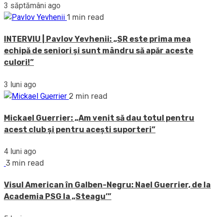
3 săptămâni ago
1 min read
INTERVIU | Pavlov Yevhenii: „SR este prima mea
echipă de seniori și sunt mândru să apăr aceste
culori!”
3 luni ago
2 min read
Mickael Guerrier: „Am venit să dau totul pentru
acest club și pentru acești suporteri”
4 luni ago
3 min read
Visul American în Galben-Negru: Nael Guerrier, de la
Academia PSG la „Steagu’”