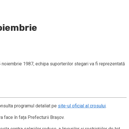
Noiembrie
5 noiembrie 1987, echipa suporterilor stegari va fi reprezentată
onsulta programul detaliat pe
site-ul oficial al crosului
.
 face în fața Prefecturii Brașov.
 contra salariilor reduse, a lipsurilor și restricțiilor de tot