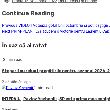
Tags:
Crosul 15 Noiembrie 2022
Dinu Turcanu
sr brasov
Continue Reading
Previous
VIDEO | Votează golul lunii octombrie și poți câștiga u
Next
PRIM-PLAN | „Să aducem o victorie pentru Laurențiu Căpă
În caz că ai ratat
2 min read
Stegarii au reluat pregătirile pentru sezonul 2026-20
2 săptămâni ago
1 min read
INTERVIU | Pavlov Yevhenii: „SR este prima mea echipă
3 luni ago