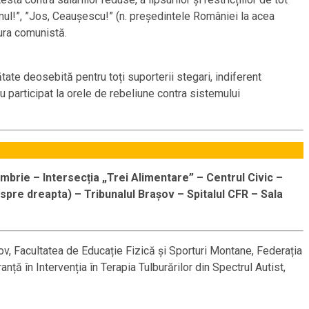
smul!”, ”Jos, Ceaușescu!” (n. președintele României la acea
ura comunistă.
ate deosebită pentru toți suporterii stegari, indiferent
au participat la orele de rebeliune contra sistemului
mbrie – Intersecția „Trei Alimentare” – Centrul Civic –
spre dreapta) – Tribunalul Brașov – Spitalul CFR – Sala
v, Facultatea de Educație Fizică și Sporturi Montane, Federația
 în Intervenția în Terapia Tulburărilor din Spectrul Autist,