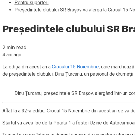
Pentru suporteri
Președintele clubului SR Brașov va alerga la Crosul 15 N
Președintele clubului SR Br
2 min read
4 ani ago
La ediția din acest an a
Crosului 15 Noiembrie
, care marchează 
de președintele clubului, Dinu Țurcanu, un pasionat de drumeții 
Dinu Țurcanu, președintele SR Brașov, alergând într-un c
Aflat la a 32-a ediție, Crosul 15 Noiembrie din acest an se va 
Startul va avea loc de la Poarta 1 a fostei Uzine de Autocamioan
Traseul va urma întocmai drumul parcurs de muncitorii stegari pe 1