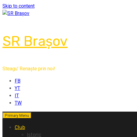
Skip to content
SR Brașov
Steagu' Renaște prin noi!
FB
YT
IT
TW
Primary Menu
Club
Istoric