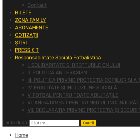
Contact
BILETE
ZONA FAMILY
ABONAMENTE
COTIZAȚII
ȘTIRI
PRESS KIT
Responsabilitate Socială Fotbalistică
I. SOLIDARITATE ȘI DREPTURILE OMULUI
II. POLITICA ANTI-RASISM
III. POLITICA PRIVIND PROTECȚIA COPIILOR ȘI A
IV. EGALITATE ȘI INCLUZIUNE SOCIALĂ
V. FOTBAL PENTRU TOATE ABILITĂȚILE
VI. ANGAJAMENT PENTRU MEDIUL ÎNCONJURĂ
VII. DECLARAȚIA PRIVIND PROTECȚIA ȘI SECURI
Caută după:
Home