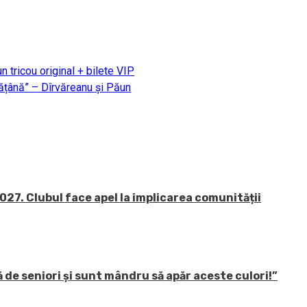
n tricou original + bilete VIP
țână” – Dîrvăreanu și Păun
27. Clubul face apel la implicarea comunității
 de seniori și sunt mândru să apăr aceste culori!”