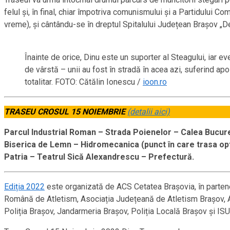
felul și, în final, chiar împotriva comunismului și a Partidului
vreme), și cântându-se în dreptul Spitalului Județean Brașov „D
Înainte de orice, Dinu este un suporter al Steagului, iar 
de vârstă – unii au fost în stradă în acea azi, suferind ap
totalitar. FOTO: Cătălin Ionescu /
ioon.ro
TRASEU CROSUL 15 NOIEMBRIE
(detalii aici)
Parcul Industrial Roman – Strada Poienelor – Calea Bucureş
Biserica de Lemn – Hidromecanica (punct în care trasa opt
Patria – Teatrul Sică Alexandrescu – Prefectură.
Ediția 2022
este organizată de ACS Cetatea Brașovia, în partene
Română de Atletism, Asociația Județeană de Atletism Brașov, Ac
Poliția Brașov, Jandarmeria Brașov, Poliția Locală Brașov și ISU