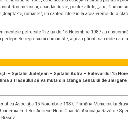
 Comunist Român însuși, scandându-se, printre altele, „Jos, Comuni
eșteaptă-te, române!”, un cântec interzis la acea vreme de dictat
evenimentele petrecute în ziua de 15 Noiembrie 1987 au o însemnăt
oi pedepsele represiunii comuniste, alții au părinți sau rude care 
ti – Spitalul Judeţean – Spitalul Astra – Bulevardul 15 Noie
ima a traseului se va muta din stânga sensului de alergare 
riat cu Asociația 15 Noiembrie 1987, Primăria Municipiului Brașo
ademia Forțelor Aeriene Henri Coandă, Asociația Rază de Speranță
 Brașov.