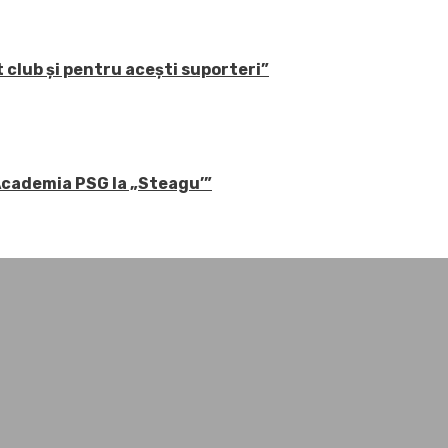
 club și pentru acești suporteri”
 Academia PSG la „Steagu’”