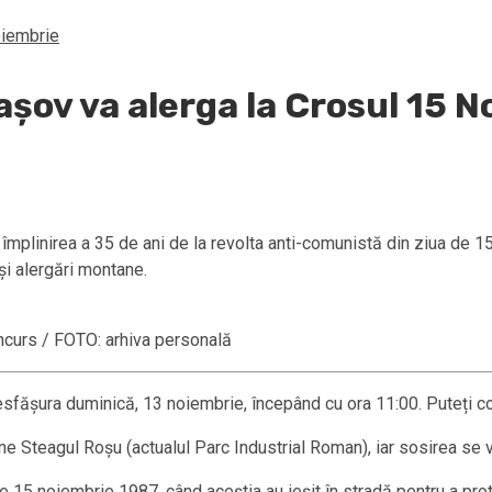
oiembrie
așov va alerga la Crosul 15 
împlinirea a 35 de ani de la revolta anti-comunistă din ziua de 1
și alergări montane.
oncurs / FOTO: arhiva personală
desfășura duminică, 13 noiembrie, începând cu ora 11:00. Puteți c
e Steagul Roșu (actualul Parc Industrial Roman), iar sosirea se va
5 noiembrie 1987, când aceștia au ieșit în stradă pentru a protesta