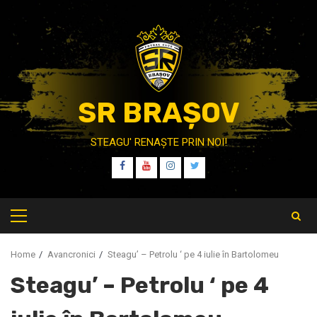
Skip
to
content
SR BRAȘOV
STEAGU' RENAȘTE PRIN NOI!
FB
YT
IT
TW
Primary
Menu
Home
Avancronici
Steagu’ – Petrolu ‘ pe 4 iulie în Bartolomeu
Steagu’ – Petrolu ‘ pe 4