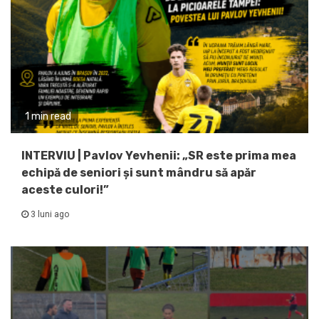
1 min read
INTERVIU | Pavlov Yevhenii: „SR este prima mea
echipă de seniori și sunt mândru să apăr
aceste culori!”
3 luni ago