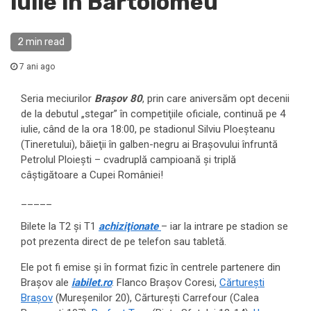
iulie în Bartolomeu
2 min read
7 ani ago
Seria meciurilor
Braşov 80
, prin care aniversăm opt decenii
de la debutul „stegar” în competiţiile oficiale, continuă pe 4
iulie, când de la ora 18:00, pe stadionul Silviu Ploeşteanu
(Tineretului), băieţii în galben-negru ai Braşovului înfruntă
Petrolul Ploieşti – cvadruplă campioană şi triplă
câştigătoare a Cupei României!
_____
Bilete la T2 şi T1
achiziţionate
– iar la intrare pe stadion se
pot prezenta direct de pe telefon sau tabletă.
Ele pot fi emise și în format fizic în centrele partenere din
Brașov ale
iabilet.ro
: Flanco Brașov Coresi,
Cărturești
Brașov
(Mureșenilor 20), Cărturești Carrefour (Calea