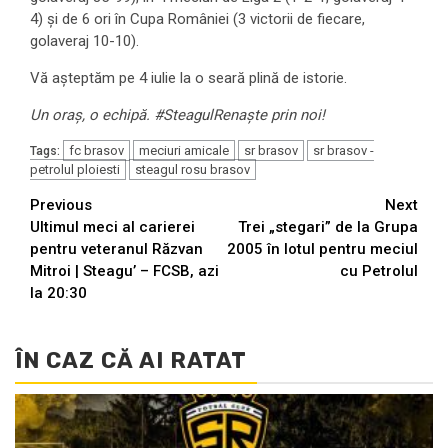
4) şi de 6 ori în Cupa României (3 victorii de fiecare,
golaveraj 10-10).
Vă aşteptăm pe 4 iulie la o seară plină de istorie.
Un oraş, o echipă. #SteagulRenaşte prin noi!
fc brasov
meciuri amicale
sr brasov
sr brasov -
Tags:
petrolul ploiesti
steagul rosu brasov
Continue
Previous
Next
Ultimul meci al carierei
Trei „stegari” de la Grupa
Reading
pentru veteranul Răzvan
2005 în lotul pentru meciul
Mitroi | Steagu’ – FCSB, azi
cu Petrolul
la 20:30
ÎN CAZ CĂ AI RATAT