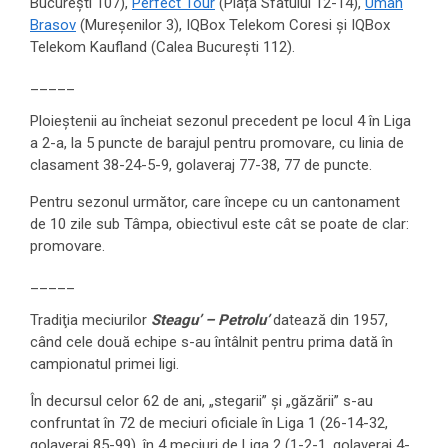
București 107),
Perfect Tour
(Piața Sfatului 12-14),
Uman
Brasov
(Mureșenilor 3), IQBox Telekom Coresi și IQBox
Telekom Kaufland (Calea București 112).
_____
Ploieştenii au încheiat sezonul precedent pe locul 4 în Liga
a 2-a, la 5 puncte de barajul pentru promovare, cu linia de
clasament 38-24-5-9, golaveraj 77-38, 77 de puncte.
Pentru sezonul următor, care începe cu un cantonament
de 10 zile sub Tâmpa, obiectivul este cât se poate de clar:
promovare.
_____
Tradiţia meciurilor
Steagu’ – Petrolu’
datează din 1957,
când cele două echipe s-au întâlnit pentru prima dată în
campionatul primei ligi.
În decursul celor 62 de ani, „stegarii” şi „găzării” s-au
confruntat în 72 de meciuri oficiale în Liga 1 (26-14-32,
golaveraj 85-99), în 4 meciuri de Liga 2 (1-2-1, golaveraj 4-