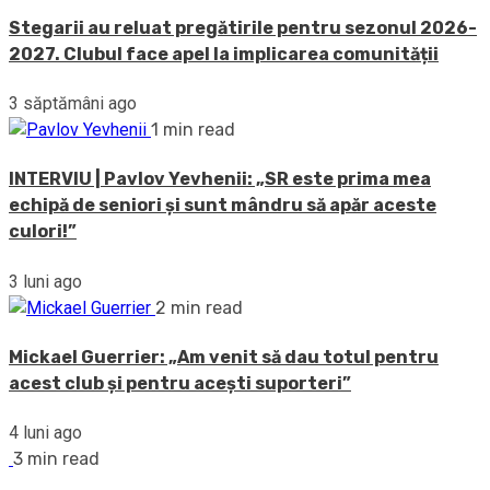
Stegarii au reluat pregătirile pentru sezonul 2026-
2027. Clubul face apel la implicarea comunității
3 săptămâni ago
1 min read
INTERVIU | Pavlov Yevhenii: „SR este prima mea
echipă de seniori și sunt mândru să apăr aceste
culori!”
3 luni ago
2 min read
Mickael Guerrier: „Am venit să dau totul pentru
acest club și pentru acești suporteri”
4 luni ago
3 min read