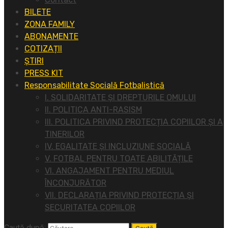
BILETE
ZONA FAMILY
ABONAMENTE
COTIZAȚII
ȘTIRI
PRESS KIT
Responsabilitate Socială Fotbalistică
I. SOLIDARITATE ȘI DREPTURILE OMULUI
II. POLITICA ANTI-RASISM
III. POLITICA PRIVIND PROTECȚIA COPIILOR ȘI A
TINERILOR
IV. EGALITATE ȘI INCLUZIUNE SOCIALĂ
V. FOTBAL PENTRU TOATE ABILITĂȚILE
VI. ANGAJAMENT PENTRU MEDIUL
ÎNCONJURĂTOR
VII. DECLARAȚIA PRIVIND PROTECȚIA ȘI
SECURITATEA COPIILOR
Caută după: