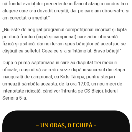
că fondul evoluțiilor precedente în flancul stâng a condus la o
alegere care s-a dovedit greșită, dar pe care am observat-o și
am corectat-o imediat.”
„Nu este de neglijat programul competițional încărcat și lupta
pe două fronturi (cupă și campionat) care aduc oboseală
fizică și psihică, dar noi le-am spus băieților că acest joc se
câștigă cu sufletul. Ceea ce s-a și întâmplat. Bravo băieți!”
După o primă săptămână în care au disputat trei meciuri
oficiale, reușind să se redreseze după insuccesul din etapa
inaugurală de campionat, cu Kids Tâmpa, pentru stegari
urmează sâmbăta aceasta, de la ora 17:00, un nou meci de
intensitate ridicată, când vor înfrunta pe CS Blejoi, liderul
Seriei a 5-a.
– UN ORAȘ, O ECHIPĂ –