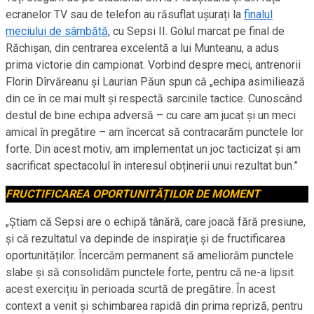
ecranelor TV sau de telefon au răsuflat ușurați la
finalul
meciului de sâmbătă
, cu Sepsi II. Golul marcat pe final de
Răchișan, din centrarea excelentă a lui Munteanu, a adus
prima victorie din campionat. Vorbind despre meci, antrenorii
Florin Dîrvăreanu și Laurian Păun spun că „echipa asimiliează
din ce în ce mai mult și respectă sarcinile tactice. Cunoscând
destul de bine echipa adversă – cu care am jucat și un meci
amical în pregătire – am încercat să contracarăm punctele lor
forte. Din acest motiv, am implementat un joc tacticizat și am
sacrificat spectacolul în interesul obținerii unui rezultat bun.”
FRUCTIFICAREA OPORTUNITĂȚILOR DE MOMENT
„Știam că Sepsi are o echipă tânără, care joacă fără presiune,
și că rezultatul va depinde de inspirație și de fructificarea
oportunităților. Încercăm permanent să ameliorăm punctele
slabe și să consolidăm punctele forte, pentru că ne-a lipsit
acest exercițiu în perioada scurtă de pregătire. În acest
context a venit și schimbarea rapidă din prima repriză, pentru