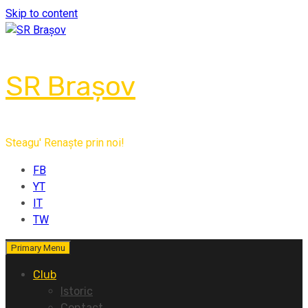
Skip to content
SR Brașov
Steagu' Renaște prin noi!
FB
YT
IT
TW
Primary Menu
Club
Istoric
Contact