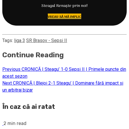
Steagul Renaște prin noi!
VREAU SĂ MĂ IMPLIC
Tags:
liga 3
SR Brasov - Sepsi II
Continue Reading
Previous
CRONICĂ | Steagu’ 1-0 Sepsi II | Primele puncte din
acest sezon
Next
CRONICĂ | Blejoi 2-1 Steagu’ | Dominare fără impact și
un arbitraj bizar
În caz că ai ratat
2 min read