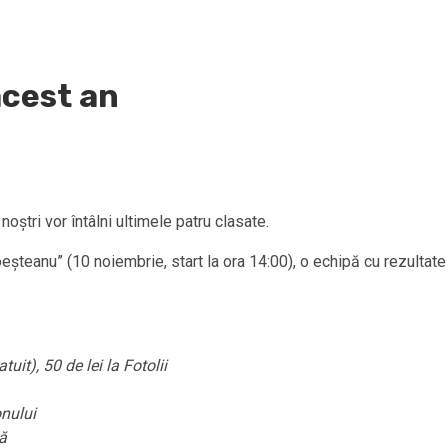
acest an
noştri vor întâlni ultimele patru clasate.
teanu” (10 noiembrie, start la ora 14:00), o echipă cu rezultate o
uit), 50 de lei la Fotolii
onului
lă