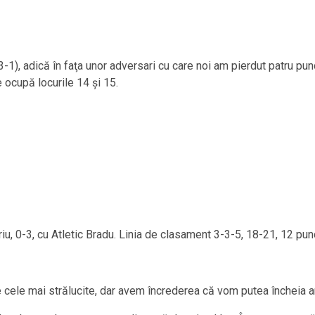
 (3-1), adică în faţa unor adversari cu care noi am pierdut patru pu
 ocupă locurile 14 şi 15.
iu, 0-3, cu Atletic Bradu. Linia de clasament 3-3-5, 18-21, 12 punc
re cele mai strălucite, dar avem încrederea că vom putea încheia 