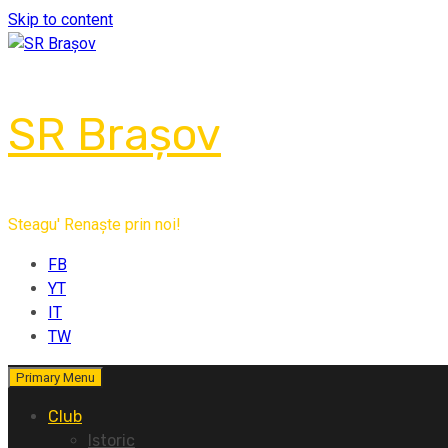
Skip to content
SR Brașov
Steagu' Renaște prin noi!
FB
YT
IT
TW
Primary Menu
Club
Istoric