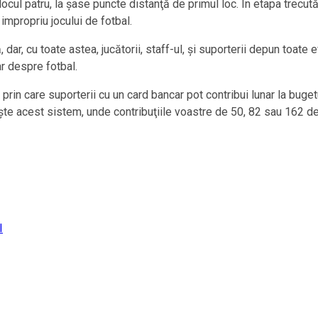
ocul patru, la şase puncte distanţă de primul loc. În etapa trecut
impropriu jocului de fotbal.
, dar, cu toate astea, jucătorii, staff-ul, şi suporterii depun toate 
r despre fotbal.
prin care suporterii cu un card bancar pot contribui lunar la bugetu
te acest sistem, unde contribuţiile voastre de 50, 82 sau 162 de
I