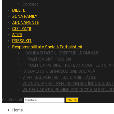
Contact
BILETE
ZONA FAMILY
ABONAMENTE
COTIZAȚII
ȘTIRI
PRESS KIT
Responsabilitate Socială Fotbalistică
I. SOLIDARITATE ȘI DREPTURILE OMULUI
II. POLITICA ANTI-RASISM
III. POLITICA PRIVIND PROTECȚIA COPIILOR ȘI A
IV. EGALITATE ȘI INCLUZIUNE SOCIALĂ
V. FOTBAL PENTRU TOATE ABILITĂȚILE
VI. ANGAJAMENT PENTRU MEDIUL ÎNCONJURĂ
VII. DECLARAȚIA PRIVIND PROTECȚIA ȘI SECURI
Caută după:
Home