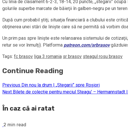
Cu linia de clasament 6-2-3, 18-14, 20 puncte, „stegarii” ocupă l
golurile superbe marcate de băieţii în galben-negru pe un teren 
După cum probabil ştiţi, situaţia financiară a clubului este critică
obţinerea unei stări de linişte care să ne permită să vorbim doa
Un prim pas spre linişte este relansarea sistemului de cotizaţii, 
retur se vor înmulţi). Platforma
patreon.com/srbrasov
găzduieş
Tags:
fc brasov
liga 3 romania
sr brasov
steagul rosu brasov
Continue Reading
Previous
Din nou la drum | „Stegarii” spre Roşiori
Next
Bilete de colecţie pentru meciul Steagu’ – Hermannstadt I
În caz că ai ratat
2 min read