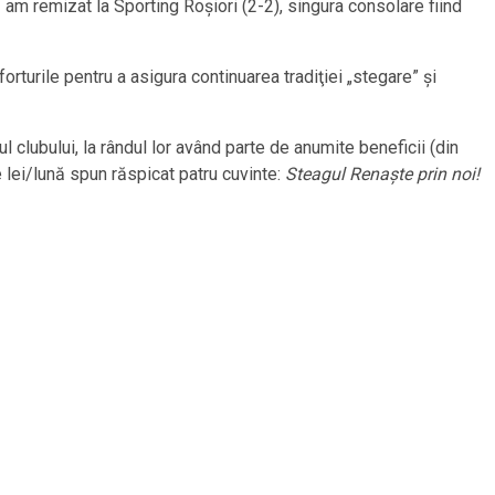
ă am remizat la Sporting Roşiori (2-2), singura consolare fiind
eforturile pentru a asigura continuarea tradiţiei „stegare” şi
l clubului, la rândul lor având parte de anumite beneficii (din
 lei/lună spun răspicat patru cuvinte:
Steagul Renaşte prin noi!