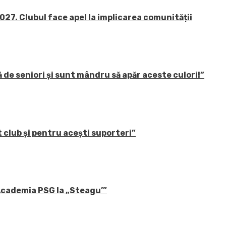
27. Clubul face apel la implicarea comunității
 de seniori și sunt mândru să apăr aceste culori!”
 club și pentru acești suporteri”
 Academia PSG la „Steagu’”