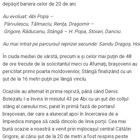
depăşit bariera celor de 20 de ani.
Au evoluat: Abi Popa –
Pârvulescu, Tălmaciu, Renţa, Dragomir –
Grigore, Răducanu, Stângă – H. Popa, Stoian, Danciu.
Au mai intrat pe parcursul reprizei secunde: Sandu Dragoş, Ho
În ciuda mediei de vârstă, precum a şi celor mai puţin de 48
de ore trecute de la solicitantul meci cu Afumaţi, braşovenii au
periclitat primii poarta moldovenilor, Stângă finalizând cu un
şut de la 16 metri puţin pe lângă vinclu.
Ocaziile au alternat în prima repriză, până când Denis
Botezatu l-a învins în minutul 43 pe Abi cu un şut din colţul
stâng al careului mic, parat în primă fază de portarul
braşovean, dar care a alunecat apoi în încercarea de a
împiedica mingea să cadă dincolo de linia porţii. Cea mai
bună ocazie a noastră a venit prin mijlocaşul central Cătălin
Grigore, al cărui şut de la 20 de metri a fost respins peste