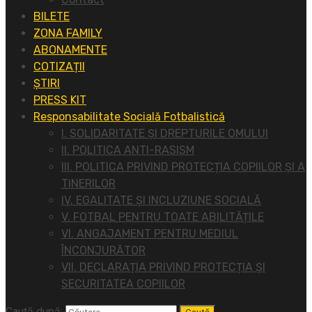
BILETE
ZONA FAMILY
ABONAMENTE
COTIZAȚII
ȘTIRI
PRESS KIT
Responsabilitate Socială Fotbalistică
I. SOLIDARITATE ȘI DREPTURILE OMULUI
II. POLITICA ANTI-RASISM
III. POLITICA PRIVIND PROTECȚIA COPIILOR ȘI A
TINERILOR
IV. EGALITATE ȘI INCLUZIUNE SOCIALĂ
V. FOTBAL PENTRU TOATE ABILITĂȚILE
VI. ANGAJAMENT PENTRU MEDIUL
ÎNCONJURĂTOR
VII. DECLARAȚIA PRIVIND PROTECȚIA ȘI
SECURITATEA COPIILOR
Caută după: