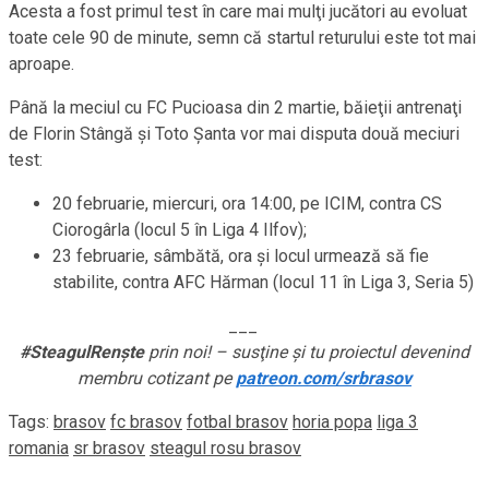
Acesta a fost primul test în care mai mulţi jucători au evoluat
toate cele 90 de minute, semn că startul returului este tot mai
aproape.
Până la meciul cu FC Pucioasa din 2 martie, băieţii antrenaţi
de Florin Stângă şi Toto Şanta vor mai disputa două meciuri
test:
20 februarie, miercuri, ora 14:00, pe ICIM, contra CS
Ciorogârla (locul 5 în Liga 4 Ilfov);
23 februarie, sâmbătă, ora şi locul urmează să fie
stabilite, contra AFC Hărman (locul 11 în Liga 3, Seria 5)
___
#SteagulRenşte
prin noi! – susţine şi tu proiectul devenind
membru cotizant pe
patreon.com/srbrasov
Tags:
brasov
fc brasov
fotbal brasov
horia popa
liga 3
romania
sr brasov
steagul rosu brasov