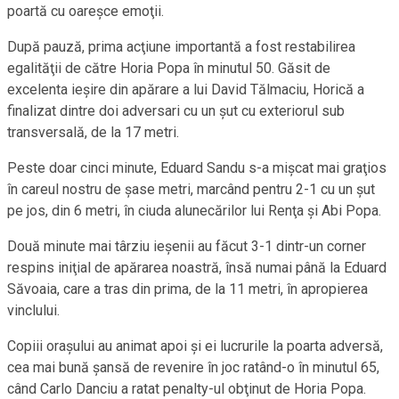
poartă cu oareşce emoţii.
După pauză, prima acţiune importantă a fost restabilirea
egalităţii de către Horia Popa în minutul 50. Găsit de
excelenta ieşire din apărare a lui David Tălmaciu, Horică a
finalizat dintre doi adversari cu un şut cu exteriorul sub
transversală, de la 17 metri.
Peste doar cinci minute, Eduard Sandu s-a mişcat mai graţios
în careul nostru de şase metri, marcând pentru 2-1 cu un şut
pe jos, din 6 metri, în ciuda alunecărilor lui Renţa şi Abi Popa.
Două minute mai târziu ieşenii au făcut 3-1 dintr-un corner
respins iniţial de apărarea noastră, însă numai până la Eduard
Săvoaia, care a tras din prima, de la 11 metri, în apropierea
vinclului.
Copiii oraşului au animat apoi şi ei lucrurile la poarta adversă,
cea mai bună şansă de revenire în joc ratând-o în minutul 65,
când Carlo Danciu a ratat penalty-ul obţinut de Horia Popa.