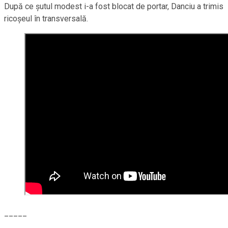
După ce şutul modest i-a fost blocat de portar, Danciu a trimis
ricoşeul în transversală.
_____