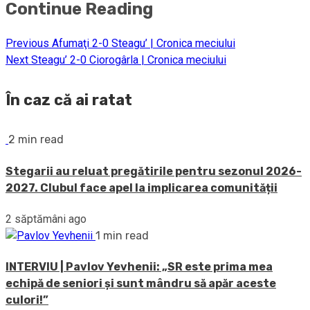
Continue Reading
Previous
Afumaţi 2-0 Steagu’ | Cronica meciului
Next
Steagu’ 2-0 Ciorogârla | Cronica meciului
În caz că ai ratat
2 min read
Stegarii au reluat pregătirile pentru sezonul 2026-
2027. Clubul face apel la implicarea comunității
2 săptămâni ago
1 min read
INTERVIU | Pavlov Yevhenii: „SR este prima mea
echipă de seniori și sunt mândru să apăr aceste
culori!”