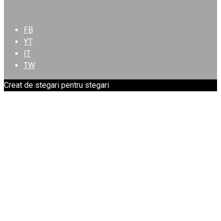
FB
YT
IT
TW
Creat de stegari pentru stegari