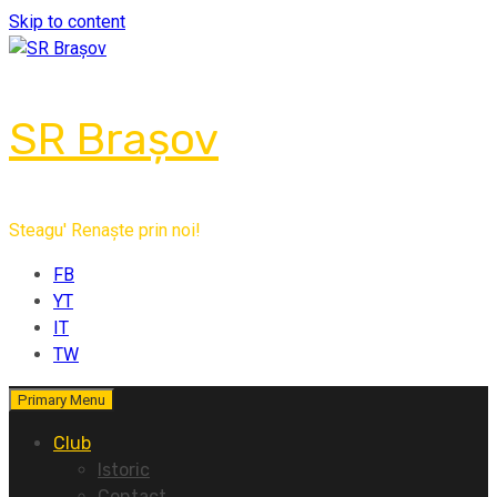
Skip to content
SR Brașov
Steagu' Renaște prin noi!
FB
YT
IT
TW
Primary Menu
Club
Istoric
Contact