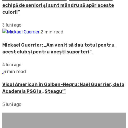
echipă de seniori și sunt mândru să apăr aceste
culori!”
3 luni ago
2 min read
Mickael Guerrier: „Am venit să dau totul pentru
acest club și pentru acești suporteri”
4 luni ago
3 min read
Visul American în Galben-Negru: Nael Guerrier, de la
Academia PSG la „Steagu’”
5 luni ago