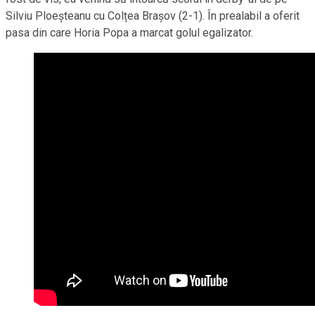
Silviu Ploeșteanu cu Colțea Brașov (2-1). În prealabil a oferit
pasa din care Horia Popa a marcat golul egalizator.