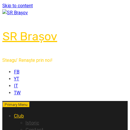
Skip to content
SR Brașov
Steagu' Renaște prin noi!
FB
YT
IT
TW
Primary Menu
Club
Istoric
Contact