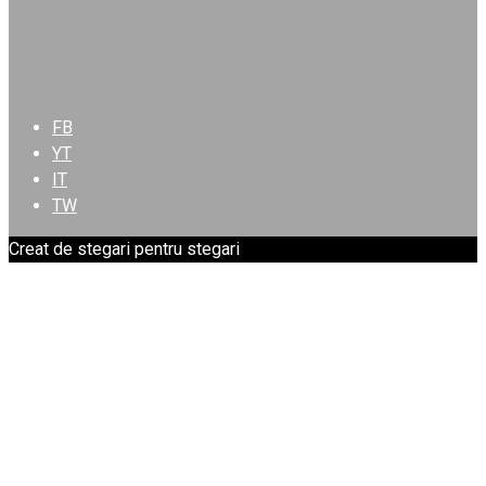
FB
YT
IT
TW
Creat de stegari pentru stegari