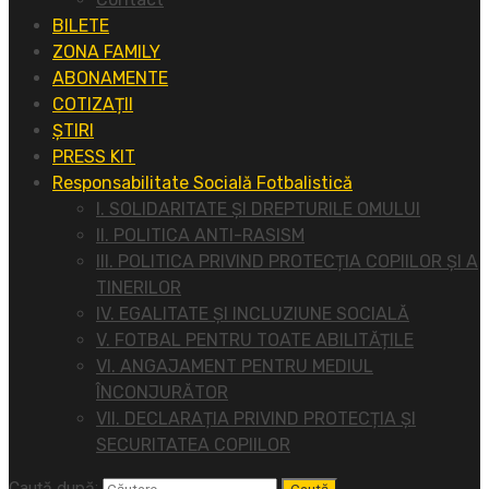
BILETE
ZONA FAMILY
ABONAMENTE
COTIZAȚII
ȘTIRI
PRESS KIT
Responsabilitate Socială Fotbalistică
I. SOLIDARITATE ȘI DREPTURILE OMULUI
II. POLITICA ANTI-RASISM
III. POLITICA PRIVIND PROTECȚIA COPIILOR ȘI A
TINERILOR
IV. EGALITATE ȘI INCLUZIUNE SOCIALĂ
V. FOTBAL PENTRU TOATE ABILITĂȚILE
VI. ANGAJAMENT PENTRU MEDIUL
ÎNCONJURĂTOR
VII. DECLARAȚIA PRIVIND PROTECȚIA ȘI
SECURITATEA COPIILOR
Caută după: