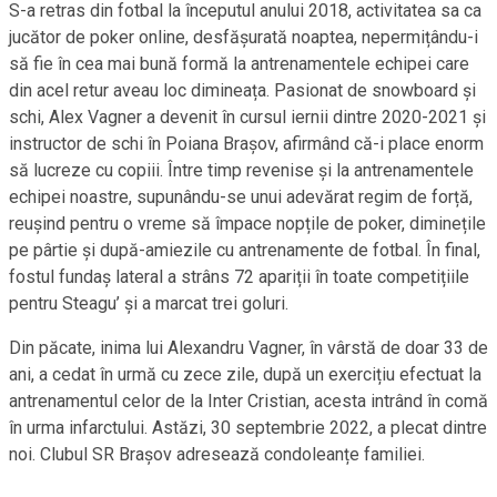
S-a retras din fotbal la începutul anului 2018, activitatea sa ca
jucător de poker online, desfășurată noaptea, nepermițându-i
să fie în cea mai bună formă la antrenamentele echipei care
din acel retur aveau loc dimineața. Pasionat de snowboard și
schi, Alex Vagner a devenit în cursul iernii dintre 2020-2021 și
instructor de schi în Poiana Brașov, afirmând că-i place enorm
să lucreze cu copiii. Între timp revenise și la antrenamentele
echipei noastre, supunându-se unui adevărat regim de forță,
reușind pentru o vreme să împace nopțile de poker, diminețile
pe pârtie și după-amiezile cu antrenamente de fotbal. În final,
fostul fundaș lateral a strâns 72 apariții în toate competițiile
pentru Steagu’ și a marcat trei goluri.
Din păcate, inima lui Alexandru Vagner, în vârstă de doar 33 de
ani, a cedat în urmă cu zece zile, după un exercițiu efectuat la
antrenamentul celor de la Inter Cristian, acesta intrând în comă
în urma infarctului. Astăzi, 30 septembrie 2022, a plecat dintre
noi. Clubul SR Brașov adresează condoleanțe familiei.