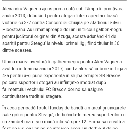
Alexandru Vagner a ajuns prima dată sub Tâmpa în primăvara
anului 2013, debutând pentru stegari într-o spectaculoasă
victorie cu 3-2 contra Concordiei Chiajna pe stadionul Silviu
Ploeșteanu. Au urmat aproape doi ani în tricoul galben-negru
pentru jucătorul originar din Azuga, acesta adunând 44 de
apariții pentru Steagu’ la nivelul primei ligi, fiind titular în 36
dintre acestea.
Ultima marea aventură în galben-negru pentru Alex Vagner a
avut loc în toamna anului 2017, când a ales să cobore în Liga a
4-a pentru a-și pune experiența în slujba echipei SR Brașov,
pe care suporterii stegari au înființat-o imediat după
falimentului vechiului FC Brașov, dorind să asigure
continuitatea tradiției stegare.
În acea perioadă fostul fundaș de bandă a marcat și singurele
sale goluri pentru Steagu’, dedicându-le mereu suporterilor cu
un zâmbet mare și o mână întinsă spre T2. Prima sa reușită a
fost de vis, ea venind să întoarcă scorul în derby-ul de pe