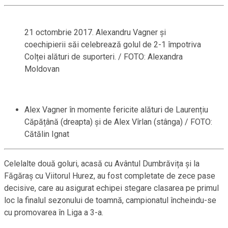
21 octombrie 2017. Alexandru Vagner și
coechipierii săi celebrează golul de 2-1 împotriva
Colței alături de suporteri. / FOTO: Alexandra
Moldovan
Alex Vagner în momente fericite alături de Laurențiu
Căpățână (dreapta) și de Alex Vîrlan (stânga) / FOTO:
Cătălin Ignat
Celelalte două goluri, acasă cu Avântul Dumbrăvița și la
Făgăraș cu Viitorul Hurez, au fost completate de zece pase
decisive, care au asigurat echipei stegare clasarea pe primul
loc la finalul sezonului de toamnă, campionatul încheindu-se
cu promovarea în Liga a 3-a.