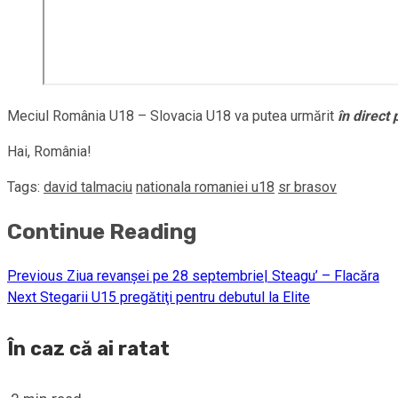
Meciul România U18 – Slovacia U18 va putea urmărit
în direct
Hai, România!
Tags:
david talmaciu
nationala romaniei u18
sr brasov
Continue Reading
Previous
Ziua revanşei pe 28 septembrie| Steagu’ – Flacăra
Next
Stegarii U15 pregătiţi pentru debutul la Elite
În caz că ai ratat