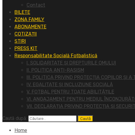
Contact
BILETE
ZONA FAMILY
ABONAMENTE
COTIZAȚII
ȘTIRI
PRESS KIT
Responsabilitate Socială Fotbalistică
I. SOLIDARITATE ȘI DREPTURILE OMULUI
II. POLITICA ANTI-RASISM
III. POLITICA PRIVIND PROTECȚIA COPIILOR ȘI A
IV. EGALITATE ȘI INCLUZIUNE SOCIALĂ
V. FOTBAL PENTRU TOATE ABILITĂȚILE
VI. ANGAJAMENT PENTRU MEDIUL ÎNCONJURĂ
VII. DECLARAȚIA PRIVIND PROTECȚIA ȘI SECURI
Caută după:
Home