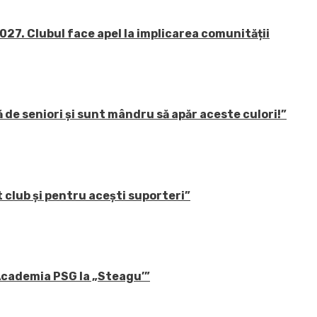
27. Clubul face apel la implicarea comunității
 de seniori și sunt mândru să apăr aceste culori!”
 club și pentru acești suporteri”
 Academia PSG la „Steagu’”