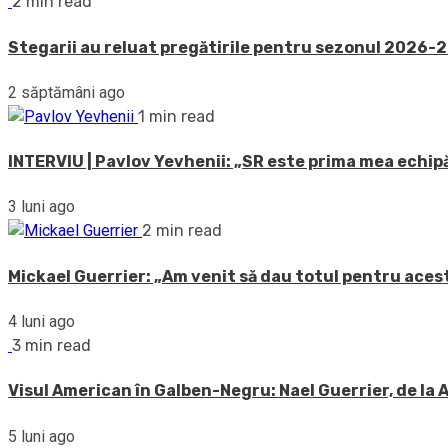
2 min read
Stegarii au reluat pregătirile pentru sezonul 2026-20
2 săptămâni ago
1 min read
INTERVIU | Pavlov Yevhenii: „SR este prima mea echipă
3 luni ago
2 min read
Mickael Guerrier: „Am venit să dau totul pentru acest
4 luni ago
3 min read
Visul American în Galben-Negru: Nael Guerrier, de la
5 luni ago