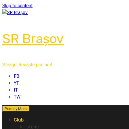
Skip to content
SR Brașov
Steagu' Renaște prin noi!
FB
YT
IT
TW
Primary Menu
Club
Istoric