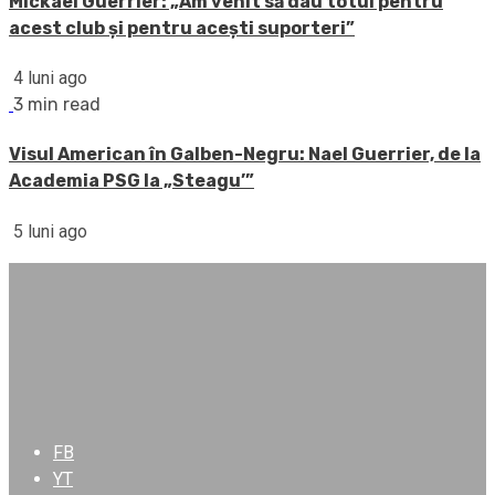
Mickael Guerrier: „Am venit să dau totul pentru
acest club și pentru acești suporteri”
4 luni ago
3 min read
Visul American în Galben-Negru: Nael Guerrier, de la
Academia PSG la „Steagu’”
5 luni ago
FB
YT