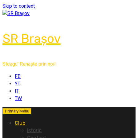
Skip to content
SR Brașov
Steagu' Renaște prin noi!
FB
YT
IT
TW
Primary Menu
Club
Istoric
Contact