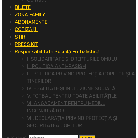
BILETE
ZONA FAMILY
ABONAMENTE
COTIZAȚII
ȘTIRI
PRESS KIT
Responsabilitate Socială Fotbalistică
I. SOLIDARITATE ȘI DREPTURILE OMULUI
II. POLITICA ANTI-RASISM
III. POLITICA PRIVIND PROTECȚIA COPIILOR ȘI A
TINERILOR
IV. EGALITATE ȘI INCLUZIUNE SOCIALĂ
V. FOTBAL PENTRU TOATE ABILITĂȚILE
VI. ANGAJAMENT PENTRU MEDIUL
ÎNCONJURĂTOR
VII. DECLARAȚIA PRIVIND PROTECȚIA ȘI
SECURITATEA COPIILOR
Caută după: