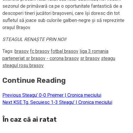
sezonul de primăvară ca pe o oportunitate fantastică de a
descoperi tineri jucători braşoveni, care îşi doresc din tot
sufletul să joace sub culorile galben-negre şi să reprezinte
oraşul Braşov.
STEAGUL RENAŞTE PRIN NOI!
Tags:
brasov
fc brasov
fotbal brasov
liga 3 romania
parteneriat sr brasov - corona brasov
sr brasov
steagu
steagul rosu brasov
Continue Reading
Previous
Steagu’ 0-0 Prejmer | Cronica meciului
Next
KSE Tg. Secuiesc 1-3 Steagu’ | Cronica meciului
În caz că ai ratat