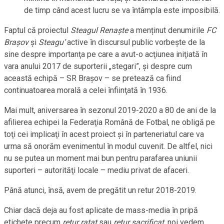
de timp când acest lucru se va întâmpla este imposibilă.
Faptul că proiectul
Steagul Renaște
a menținut denumirile
FC
Braşov
şi
Steagu’
active în discursul public vorbeşte de la
sine despre importanţa pe care a avut-o acţiunea iniţiată în
vara anului 2017 de suporterii „stegari”, şi despre cum
această echipă – SR Braşov – se pretează ca fiind
continuatoarea morală a celei înfiinţată în 1936.
Mai mult, aniversarea în sezonul 2019-2020 a 80 de ani de la
afilierea echipei la Federaţia Română de Fotbal, ne obligă pe
toţi cei implicaţi în acest proiect şi în parteneriatul care va
urma să onorăm evenimentul în modul cuvenit. De altfel, nici
nu se putea un moment mai bun pentru parafarea uniunii
suporteri – autorităţi locale – mediu privat de afaceri.
Până atunci, însă, avem de pregătit un retur 2018-2019.
Chiar dacă deja au fost aplicate de mass-media în pripă
etichete precum
retur ratat
sau
retur sacrificat
, noi vedem