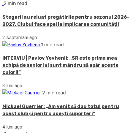
2 min read
Stegarii au reluat pregătirile pentru sezonul 2026-
2027. Clubul face apel la implicarea comunității
2 săptămâni ago
1 min read
INTERVIU | Pavlov Yevhenii: „SR este prima mea
echipă de seniori și sunt mândru să apăr aceste
culori!”
3 luni ago
2 min read
Mickael Guerrier: „Am venit să dau totul pentru
acest club și pentru acești suporteri”
4 luni ago