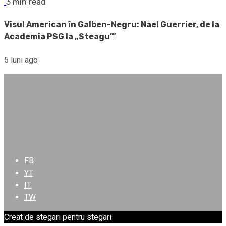
3 min read
Visul American în Galben-Negru: Nael Guerrier, de la
Academia PSG la „Steagu’”
5 luni ago
FB
YT
IT
TW
Creat de stegari pentru stegari