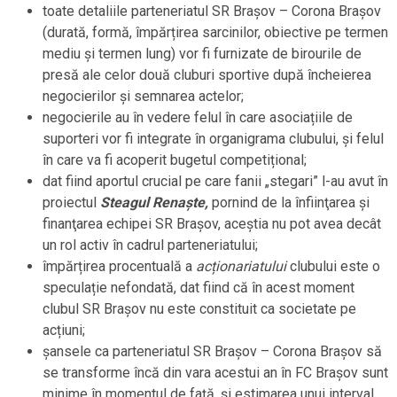
toate detaliile parteneriatul SR Brașov – Corona Brașov
(durată, formă, împărțirea sarcinilor, obiective pe termen
mediu și termen lung) vor fi furnizate de birourile de
presă ale celor două cluburi sportive după încheierea
negocierilor și semnarea actelor;
negocierile au în vedere felul în care asociațiile de
suporteri vor fi integrate în organigrama clubului, și felul
în care va fi acoperit bugetul competițional;
dat fiind aportul crucial pe care fanii „stegari” l-au avut în
proiectul
Steagul Renaşte,
pornind de la înfiinţarea şi
finanţarea echipei SR Braşov, aceştia nu pot avea decât
un rol activ în cadrul parteneriatului;
împărțirea procentuală a
acționariatului
clubului este o
speculație nefondată, dat fiind că în acest moment
clubul SR Brașov nu este constituit ca societate pe
acțiuni;
șansele ca parteneriatul SR Brașov – Corona Brașov să
se transforme încă din vara acestui an în FC Brașov sunt
minime în momentul de față, și estimarea unui interval