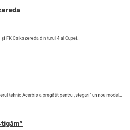
szereda
 și FK Csikszereda din turul 4 al Cupei...
ul tehnic Acerbis a pregătit pentru „stegari” un nou model...
ştigăm”