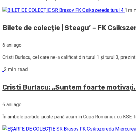
1 mi
Bilete de colecție | Steagu’ – FK Csiksze
6 ani ago
Cristi Burlacu, cel care ne-a calificat din turul 1 și turul 3, prez
2 min read
Cristi Burlacu: „Suntem foarte motivaţi
6 ani ago
În ambele partide jucate până acum în Cupa României, cu KSE Tg.