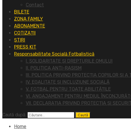
Contact
BILETE
ZONA FAMILY
ABONAMENTE
COTIZAȚII
ȘTIRI
PRESS KIT
Responsabilitate Socială Fotbalistică
I. SOLIDARITATE ȘI DREPTURILE OMULUI
II. POLITICA ANTI-RASISM
III. POLITICA PRIVIND PROTECȚIA COPIILOR ȘI A
IV. EGALITATE ȘI INCLUZIUNE SOCIALĂ
V. FOTBAL PENTRU TOATE ABILITĂȚILE
VI. ANGAJAMENT PENTRU MEDIUL ÎNCONJURĂ
VII. DECLARAȚIA PRIVIND PROTECȚIA ȘI SECURI
Caută după:
Home