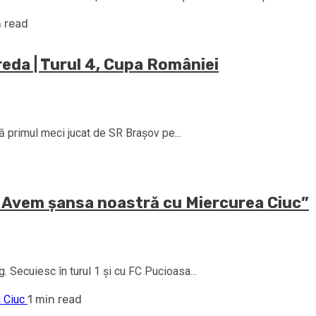
n read
reda | Turul 4, Cupa României
intă primul meci jucat de SR Brașov pe...
. Avem şansa noastră cu Miercurea Ciuc”
 Secuiesc în turul 1 şi cu FC Pucioasa...
1 min read