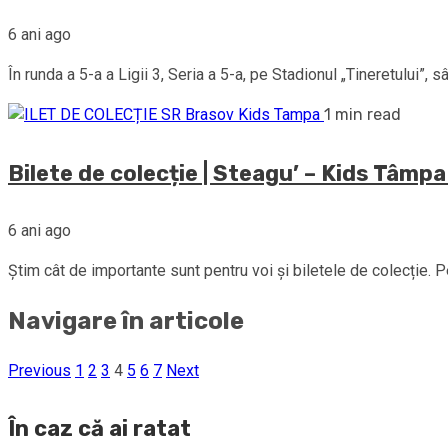
6 ani ago
În runda a 5-a a Ligii 3, Seria a 5-a, pe Stadionul „Tineretului”, s
1 min read
Bilete de colecție | Steagu’ – Kids Tâmpa 
6 ani ago
Știm cât de importante sunt pentru voi și biletele de colecție. 
Navigare în articole
Previous
1
2
3
4
5
6
7
Next
În caz că ai ratat