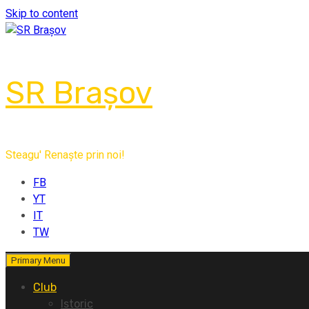
Skip to content
SR Brașov
Steagu' Renaște prin noi!
FB
YT
IT
TW
Primary Menu
Club
Istoric