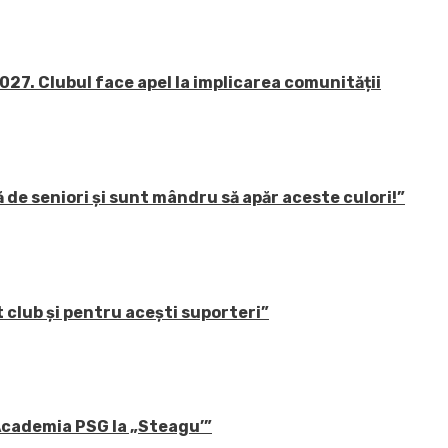
27. Clubul face apel la implicarea comunității
 de seniori și sunt mândru să apăr aceste culori!”
 club și pentru acești suporteri”
 Academia PSG la „Steagu’”