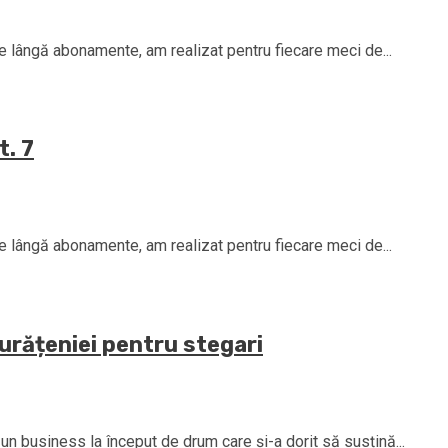
Pe lângă abonamente, am realizat pentru fiecare meci de...
t. 7
Pe lângă abonamente, am realizat pentru fiecare meci de...
urățeniei pentru stegari
n business la început de drum care și-a dorit să susțină...