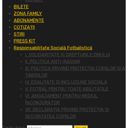
BILETE
ZONA FAMILY
ABONAMENTE
COTIZAȚII
ȘTIRI
PRESS KIT
Responsabilitate Socială Fotbalistică
I. SOLIDARITATE ȘI DREPTURILE OMULUI
II. POLITICA ANTI-RASISM
III. POLITICA PRIVIND PROTECȚIA COPIILOR ȘI A
TINERILOR
IV. EGALITATE ȘI INCLUZIUNE SOCIALĂ
V. FOTBAL PENTRU TOATE ABILITĂȚILE
VI. ANGAJAMENT PENTRU MEDIUL
ÎNCONJURĂTOR
VII. DECLARAȚIA PRIVIND PROTECȚIA ȘI
SECURITATEA COPIILOR
Caută după: