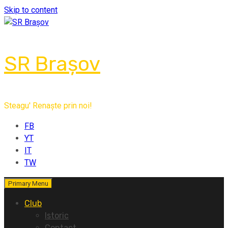
Skip to content
SR Brașov
Steagu' Renaște prin noi!
FB
YT
IT
TW
Primary Menu
Club
Istoric
Contact