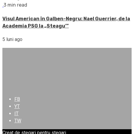
3 min read
Visul American în Galben-Negru: Nael Guerrier, de la
Academia PSG la „Steagu’”
5 luni ago
FB
YT
IT
TW
Creat de stegari pentru stegari