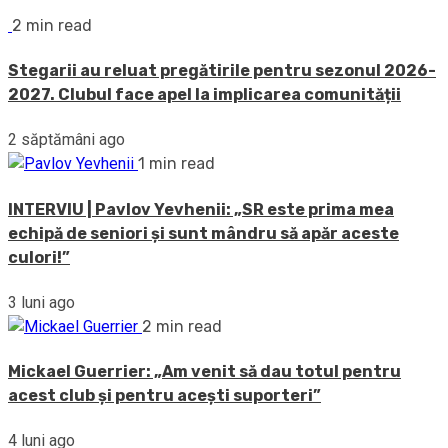
2 min read
Stegarii au reluat pregătirile pentru sezonul 2026-
2027. Clubul face apel la implicarea comunității
2 săptămâni ago
1 min read
INTERVIU | Pavlov Yevhenii: „SR este prima mea
echipă de seniori și sunt mândru să apăr aceste
culori!”
3 luni ago
2 min read
Mickael Guerrier: „Am venit să dau totul pentru
acest club și pentru acești suporteri”
4 luni ago