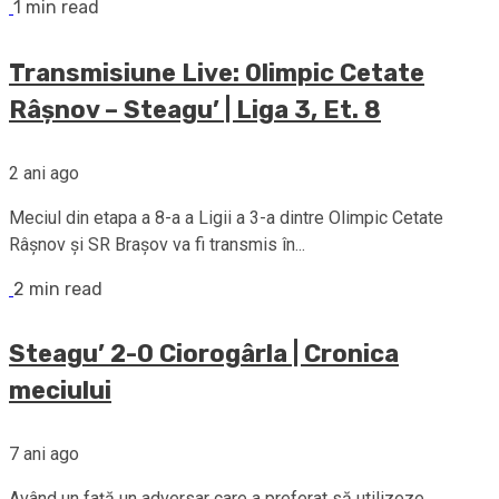
1 min read
Transmisiune Live: Olimpic Cetate
Râșnov – Steagu’ | Liga 3, Et. 8
2 ani ago
Meciul din etapa a 8-a a Ligii a 3-a dintre Olimpic Cetate
Râșnov și SR Brașov va fi transmis în...
2 min read
Steagu’ 2-0 Ciorogârla | Cronica
meciului
7 ani ago
Având un faţă un adversar care a preferat să utilizeze