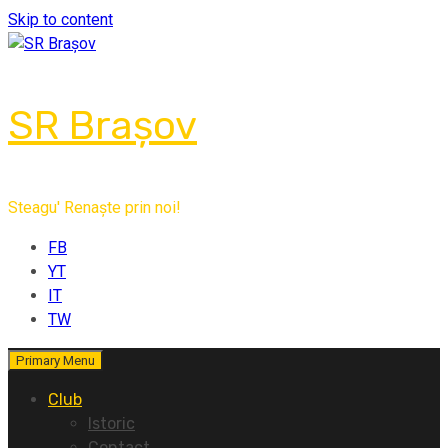
Skip to content
SR Brașov
Steagu' Renaște prin noi!
FB
YT
IT
TW
Primary Menu
Club
Istoric
Contact