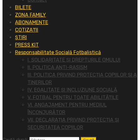
BILETE
ZONA FAMILY
ABONAMENTE
COTIZAȚII
ȘTIRI
PRESS KIT
Responsabilitate Socială Fotbalistică
I. SOLIDARITATE ȘI DREPTURILE OMULUI
II. POLITICA ANTI-RASISM
III. POLITICA PRIVIND PROTECȚIA COPIILOR ȘI A
TINERILOR
IV. EGALITATE ȘI INCLUZIUNE SOCIALĂ
V. FOTBAL PENTRU TOATE ABILITĂȚILE
VI. ANGAJAMENT PENTRU MEDIUL
ÎNCONJURĂTOR
VII. DECLARAȚIA PRIVIND PROTECȚIA ȘI
SECURITATEA COPIILOR
Caută după: