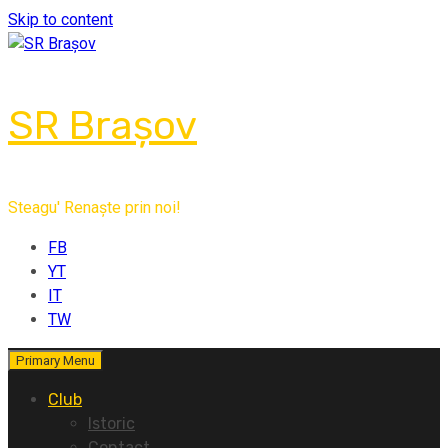
Skip to content
SR Brașov
Steagu' Renaște prin noi!
FB
YT
IT
TW
Primary Menu
Club
Istoric
Contact