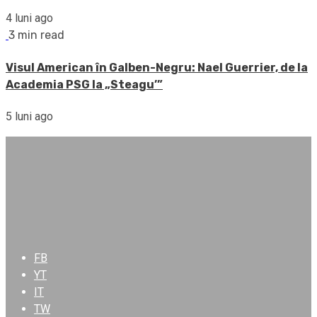
4 luni ago
3 min read
Visul American în Galben-Negru: Nael Guerrier, de la
Academia PSG la „Steagu’”
5 luni ago
FB
YT
IT
TW