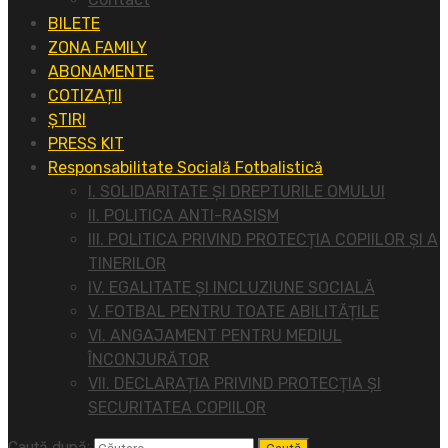
BILETE
ZONA FAMILY
ABONAMENTE
COTIZAȚII
ȘTIRI
PRESS KIT
Responsabilitate Socială Fotbalistică
I. SOLIDARITATE ȘI DREPTURILE OMULUI
II. POLITICA ANTI-RASISM
III. POLITICA PRIVIND PROTECȚIA COPIILOR ȘI A
TINERILOR
IV. EGALITATE ȘI INCLUZIUNE SOCIALĂ
V. FOTBAL PENTRU TOATE ABILITĂȚILE
VI. ANGAJAMENT PENTRU MEDIUL
ÎNCONJURĂTOR
VII. DECLARAȚIA PRIVIND PROTECȚIA ȘI
SECURITATEA COPIILOR
Caută după: