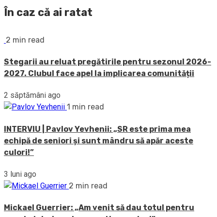
În caz că ai ratat
2 min read
Stegarii au reluat pregătirile pentru sezonul 2026-
2027. Clubul face apel la implicarea comunității
2 săptămâni ago
1 min read
INTERVIU | Pavlov Yevhenii: „SR este prima mea
echipă de seniori și sunt mândru să apăr aceste
culori!”
3 luni ago
2 min read
Mickael Guerrier: „Am venit să dau totul pentru