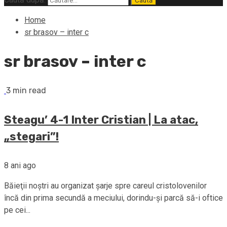
Home
sr brasov – inter c
sr brasov – inter c
3 min read
Steagu’ 4-1 Inter Cristian | La atac,
„stegari”!
8 ani ago
Băieţii noştri au organizat şarje spre careul cristolovenilor
încă din prima secundă a meciului, dorindu-şi parcă să-i oftice
pe cei...