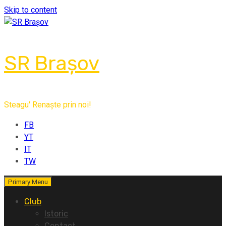
Skip to content
SR Brașov
Steagu' Renaște prin noi!
FB
YT
IT
TW
Primary Menu
Club
Istoric
Contact