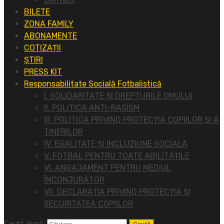
BILETE
ZONA FAMILY
ABONAMENTE
COTIZAȚII
ȘTIRI
PRESS KIT
Responsabilitate Socială Fotbalistică
I. SOLIDARITATE ȘI DREPTURILE OMULUI
II. POLITICA ANTI-RASISM
III. POLITICA PRIVIND PROTECȚIA COPIILOR ȘI A
TINERILOR
IV. EGALITATE ȘI INCLUZIUNE SOCIALĂ
V. FOTBAL PENTRU TOATE ABILITĂȚILE
VI. ANGAJAMENT PENTRU MEDIUL
ÎNCONJURĂTOR
VII. DECLARAȚIA PRIVIND PROTECȚIA ȘI
SECURITATEA COPIILOR
Caută după: