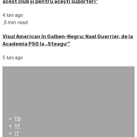
acest club și pentru acești suporteri”
4 luni ago
3 min read
Visul American în Galben-Negru: Nael Guerrier, de la
Academia PSG la „Steagu’”
5 luni ago
FB
YT
IT