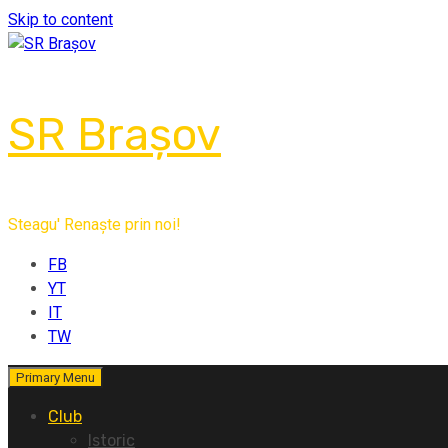
Skip to content
SR Brașov
Steagu' Renaște prin noi!
FB
YT
IT
TW
Primary Menu
Club
Istoric