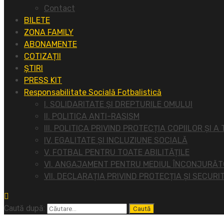
Contact
BILETE
ZONA FAMILY
ABONAMENTE
COTIZAȚII
ȘTIRI
PRESS KIT
Responsabilitate Socială Fotbalistică
I. SOLIDARITATE ȘI DREPTURILE OMULUI
II. POLITICA ANTI-RASISM
III. POLITICA PRIVIND PROTECȚIA COPIILOR ȘI A
IV. EGALITATE ȘI INCLUZIUNE SOCIALĂ
V. FOTBAL PENTRU TOATE ABILITĂȚILE
VI. ANGAJAMENT PENTRU MEDIUL ÎNCONJURĂ
VII. DECLARAȚIA PRIVIND PROTECȚIA ȘI SECURI
Caută după: