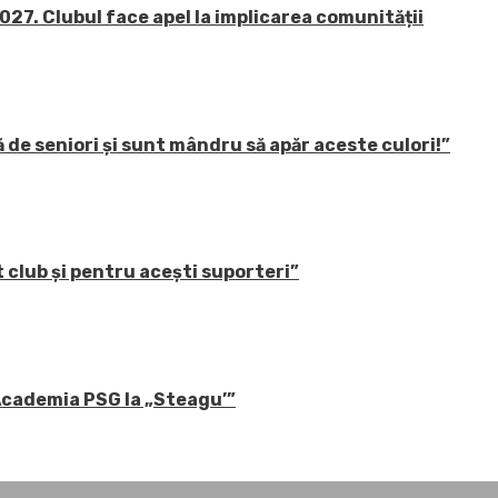
27. Clubul face apel la implicarea comunității
 de seniori și sunt mândru să apăr aceste culori!”
 club și pentru acești suporteri”
 Academia PSG la „Steagu’”