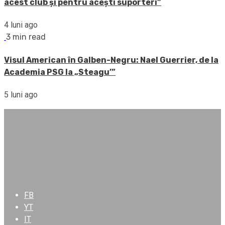
acest club și pentru acești suporteri”
4 luni ago
3 min read
Visul American în Galben-Negru: Nael Guerrier, de la
Academia PSG la „Steagu’”
5 luni ago
FB
YT
IT