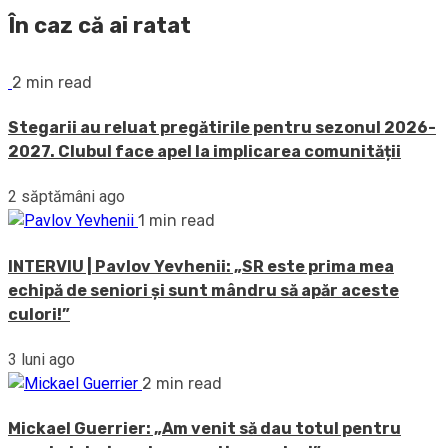
În caz că ai ratat
2 min read
Stegarii au reluat pregătirile pentru sezonul 2026-
2027. Clubul face apel la implicarea comunității
2 săptămâni ago
1 min read
INTERVIU | Pavlov Yevhenii: „SR este prima mea
echipă de seniori și sunt mândru să apăr aceste
culori!”
3 luni ago
2 min read
Mickael Guerrier: „Am venit să dau totul pentru