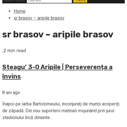
Home
sr brasov – aripile brasov
sr brasov – aripile brasov
2 min read
Steagu’ 3-0 Aripile | Perseverența a
învins
8 ani ago
Înapoi pe iarba Bartolomeului, înconjuraţi de munţii acoperiţi
de zăpadă. Din nou suporterii matinali mişunând prin jurul
stadionului încă dinainte...