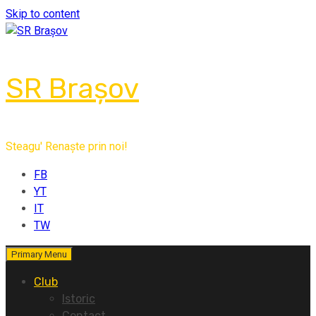
Skip to content
SR Brașov
Steagu' Renaște prin noi!
FB
YT
IT
TW
Primary Menu
Club
Istoric
Contact