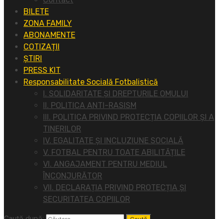
BILETE
ZONA FAMILY
ABONAMENTE
COTIZAȚII
ȘTIRI
PRESS KIT
Responsabilitate Socială Fotbalistică
I. SOLIDARITATE ȘI DREPTURILE OMULUI
II. POLITICA ANTI-RASISM
III. POLITICA PRIVIND PROTECȚIA COPIILOR ȘI A
TINERILOR
IV. EGALITATE ȘI INCLUZIUNE SOCIALĂ
V. FOTBAL PENTRU TOATE ABILITĂȚILE
VI. ANGAJAMENT PENTRU MEDIUL
ÎNCONJURĂTOR
VII. DECLARAȚIA PRIVIND PROTECȚIA ȘI
SECURITATEA COPIILOR
Caută după: