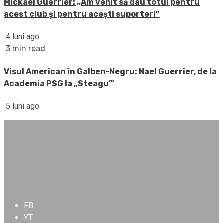
Mickael Guerrier: „Am venit să dau totul pentru
acest club și pentru acești suporteri”
4 luni ago
3 min read
Visul American în Galben-Negru: Nael Guerrier, de la
Academia PSG la „Steagu’”
5 luni ago
FB
YT