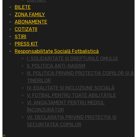
BILETE
ZONA FAMILY
ABONAMENTE
COTIZAȚII
ȘTIRI
PRESS KIT
Responsabilitate Socială Fotbalistică
I. SOLIDARITATE ȘI DREPTURILE OMULUI
II. POLITICA ANTI-RASISM
III. POLITICA PRIVIND PROTECȚIA COPIILOR ȘI A
TINERILOR
IV. EGALITATE ȘI INCLUZIUNE SOCIALĂ
V. FOTBAL PENTRU TOATE ABILITĂȚILE
VI. ANGAJAMENT PENTRU MEDIUL
ÎNCONJURĂTOR
VII. DECLARAȚIA PRIVIND PROTECȚIA ȘI
SECURITATEA COPIILOR