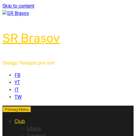
Skip to content
SR Brașov
Steagu' Renaște prin noi!
FB
YT
IT
TW
Primary Menu
Club
Istoric
Contact