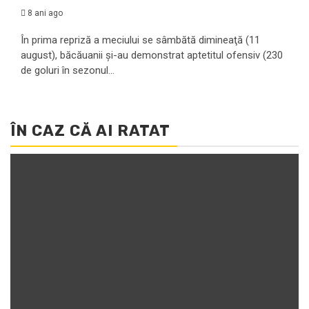
8 ani ago
În prima repriză a meciului se sâmbătă dimineaţă (11
august), băcăuanii şi-au demonstrat aptetitul ofensiv (230
de goluri în sezonul...
ÎN CAZ CĂ AI RATAT