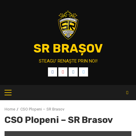
Skip
to
content
SR BRAȘOV
STEAGU' RENAȘTE PRIN NOI!
FB
YT
IT
TW
Primary
Menu
Home
CSO Plopeni – SR Brasov
CSO Plopeni – SR Brasov