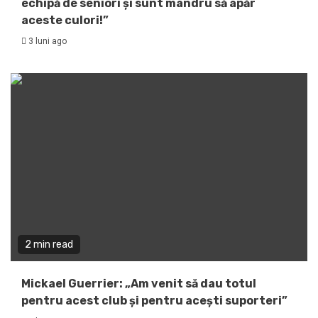
echipă de seniori și sunt mândru să apăr
aceste culori!”
3 luni ago
2 min read
Mickael Guerrier: „Am venit să dau totul
pentru acest club și pentru acești suporteri”