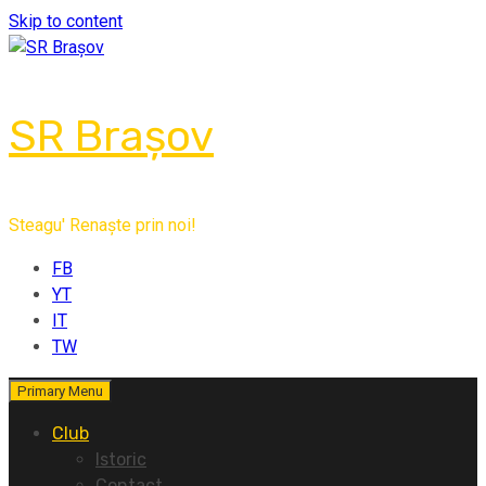
Skip to content
SR Brașov
Steagu' Renaște prin noi!
FB
YT
IT
TW
Primary Menu
Club
Istoric
Contact