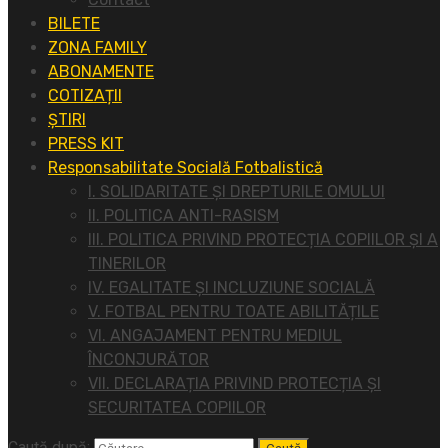
BILETE
ZONA FAMILY
ABONAMENTE
COTIZAȚII
ȘTIRI
PRESS KIT
Responsabilitate Socială Fotbalistică
I. SOLIDARITATE ȘI DREPTURILE OMULUI
II. POLITICA ANTI-RASISM
III. POLITICA PRIVIND PROTECȚIA COPIILOR ȘI A
TINERILOR
IV. EGALITATE ȘI INCLUZIUNE SOCIALĂ
V. FOTBAL PENTRU TOATE ABILITĂȚILE
VI. ANGAJAMENT PENTRU MEDIUL
ÎNCONJURĂTOR
VII. DECLARAȚIA PRIVIND PROTECȚIA ȘI
SECURITATEA COPIILOR
Caută după: