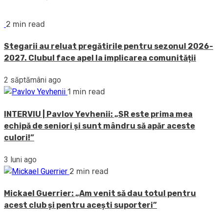
2 min read
Stegarii au reluat pregătirile pentru sezonul 2026-
2027. Clubul face apel la implicarea comunității
2 săptămâni ago
1 min read
INTERVIU | Pavlov Yevhenii: „SR este prima mea
echipă de seniori și sunt mândru să apăr aceste
culori!”
3 luni ago
2 min read
Mickael Guerrier: „Am venit să dau totul pentru
acest club și pentru acești suporteri”