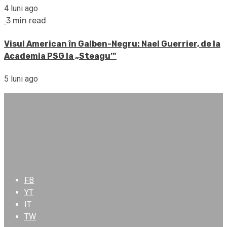
4 luni ago
3 min read
Visul American în Galben-Negru: Nael Guerrier, de la
Academia PSG la „Steagu’”
5 luni ago
FB
YT
IT
TW