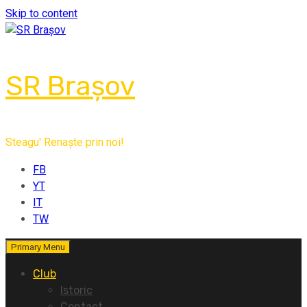
Skip to content
SR Brașov
Steagu' Renaște prin noi!
FB
YT
IT
TW
Primary Menu
Club
Istoric
Contact