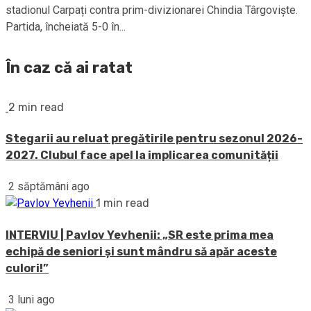
stadionul Carpați contra prim-divizionarei Chindia Târgoviște.
Partida, încheiată 5-0 în...
În caz că ai ratat
2 min read
Stegarii au reluat pregătirile pentru sezonul 2026-
2027. Clubul face apel la implicarea comunității
2 săptămâni ago
1 min read
INTERVIU | Pavlov Yevhenii: „SR este prima mea
echipă de seniori și sunt mândru să apăr aceste
culori!”
3 luni ago