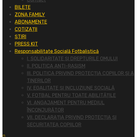
BILETE
ZONA FAMILY
ABONAMENTE
COTIZAȚII
ȘTIRI
PRESS KIT
Responsabilitate Socială Fotbalistică
I. SOLIDARITATE ȘI DREPTURILE OMULUI
II. POLITICA ANTI-RASISM
III. POLITICA PRIVIND PROTECȚIA COPIILOR ȘI A
TINERILOR
IV. EGALITATE ȘI INCLUZIUNE SOCIALĂ
V. FOTBAL PENTRU TOATE ABILITĂȚILE
VI. ANGAJAMENT PENTRU MEDIUL
ÎNCONJURĂTOR
VII. DECLARAȚIA PRIVIND PROTECȚIA ȘI
SECURITATEA COPIILOR