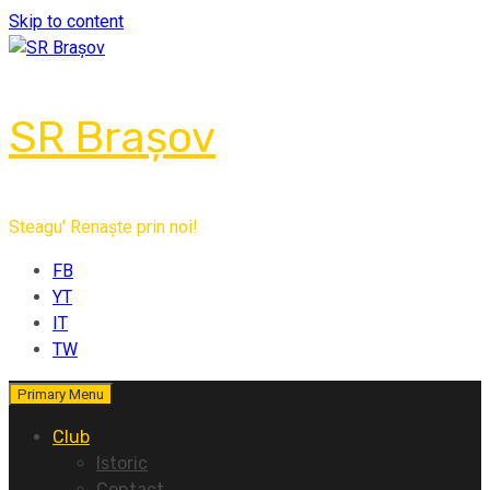
Skip to content
SR Brașov
Steagu' Renaște prin noi!
FB
YT
IT
TW
Primary Menu
Club
Istoric
Contact