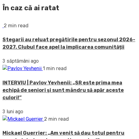
În caz că ai ratat
2 min read
Stegarii au reluat pregătirile pentru sezonul 2026-
2027. Clubul face apel la implicarea comunității
3 săptămâni ago
1 min read
INTERVIU | Pavlov Yevhenii: „SR este prima mea
echipă de seniori și sunt mândru să apăr aceste
culori!”
3 luni ago
2 min read
Mickael Guerrier: „Am venit să dau totul pentru