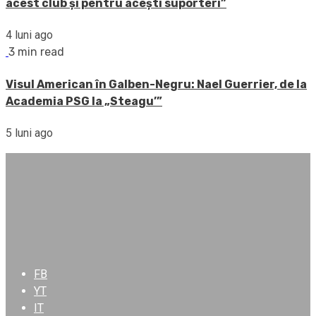
acest club și pentru acești suporteri”
4 luni ago
3 min read
Visul American în Galben-Negru: Nael Guerrier, de la
Academia PSG la „Steagu’”
5 luni ago
FB
YT
IT