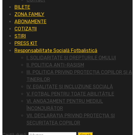
BILETE
ZONA FAMILY
ABONAMENTE
COTIZAȚII
ȘTIRI
PRESS KIT
Responsabilitate Socială Fotbalistică
I. SOLIDARITATE ȘI DREPTURILE OMULUI
II. POLITICA ANTI-RASISM
III. POLITICA PRIVIND PROTECȚIA COPIILOR ȘI A
TINERILOR
IV. EGALITATE ȘI INCLUZIUNE SOCIALĂ
V. FOTBAL PENTRU TOATE ABILITĂȚILE
VI. ANGAJAMENT PENTRU MEDIUL
ÎNCONJURĂTOR
VII. DECLARAȚIA PRIVIND PROTECȚIA ȘI
SECURITATEA COPIILOR
Caută după: