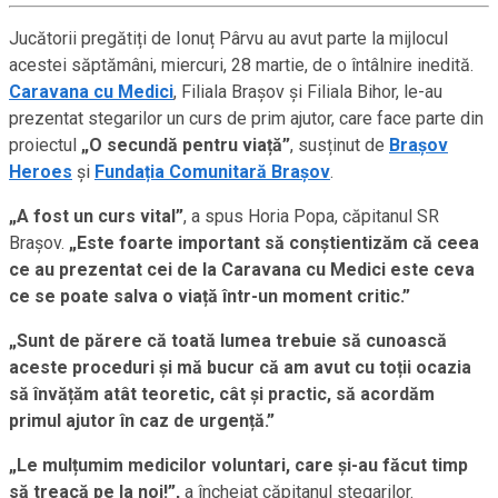
Jucătorii pregătiți de Ionuț Pârvu au avut parte la mijlocul
acestei săptămâni, miercuri, 28 martie, de o întâlnire inedită.
Caravana cu Medici
, Filiala Brașov și Filiala Bihor, le-au
prezentat stegarilor un curs de prim ajutor, care face parte din
proiectul
„O secundă pentru viață”
, susținut de
Brașov
Heroes
și
Fundația Comunitară Brașov
.
„A fost un curs vital”
, a spus Horia Popa, căpitanul SR
Brașov.
„Este foarte important să conștientizăm că ceea
ce au prezentat cei de la Caravana cu Medici este ceva
ce se poate salva o viață într-un moment critic.”
„Sunt de părere că toată lumea trebuie să cunoască
aceste proceduri și mă bucur că am avut cu toții ocazia
să învățăm atât teoretic, cât și practic, să acordăm
primul ajutor în caz de urgență.”
„Le mulțumim medicilor voluntari, care și-au făcut timp
să treacă pe la noi!”,
a încheiat căpitanul stegarilor.