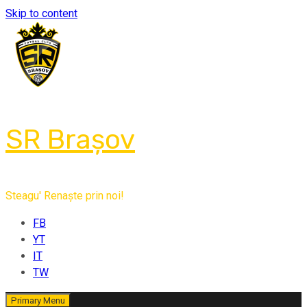
Skip to content
SR Brașov
Steagu' Renaște prin noi!
FB
YT
IT
TW
Primary Menu