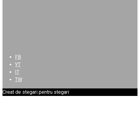
FB
YT
IT
TW
Creat de stegari pentru stegari