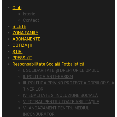
Club
Istoric
Contact
BILETE
ZONA FAMILY
ABONAMENTE
COTIZAȚII
ȘTIRI
PRESS KIT
Responsabilitate Socială Fotbalistică
I. SOLIDARITATE ȘI DREPTURILE OMULUI
II. POLITICA ANTI-RASISM
III. POLITICA PRIVIND PROTECȚIA COPIILOR ȘI A
TINERILOR
IV. EGALITATE ȘI INCLUZIUNE SOCIALĂ
V. FOTBAL PENTRU TOATE ABILITĂȚILE
VI. ANGAJAMENT PENTRU MEDIUL
ÎNCONJURĂTOR