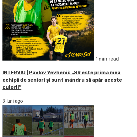
1 min read
INTERVIU | Pavlov Yevhenii: „SR este prima mea
echipă de seniori și sunt mândru să apăr aceste
culori!”
3 luni ago