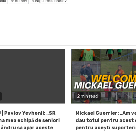
ania
sr brasov
steagul rosu brasov
2 min read
 | Pavlov Yevhenii: „SR
Mickael Guerrier: „Am v
ma mea echipă de seniori
dau totul pentru acest c
mândru să apăr aceste
pentru acești suporteri