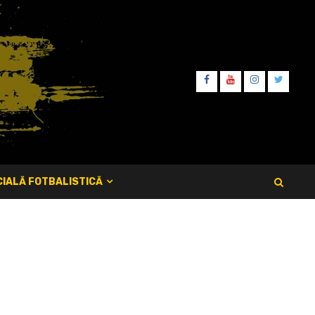
FB
YT
IT
TW
IALĂ FOTBALISTICĂ