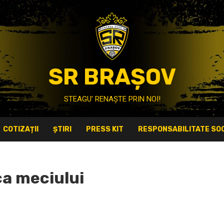
SR BRAȘOV
STEAGU' RENAȘTE PRIN NOI!
COTIZAȚII
ȘTIRI
PRESS KIT
RESPONSABILITATE SOC
ica meciului