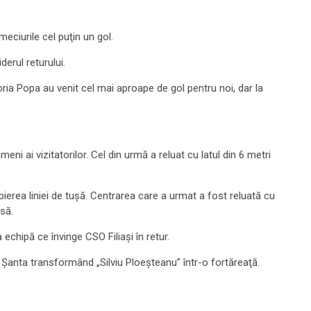
meciurile cel puţin un gol.
erul returului.
ria Popa au venit cel mai aproape de gol pentru noi, dar la
i ai vizitatorilor. Cel din urmă a reluat cu latul din 6 metri
pierea liniei de tuşă. Centrarea care a urmat a fost reluată cu
să.
 echipă ce învinge CSO Filiaşi în retur.
o Şanta transformând „Silviu Ploeşteanu” într-o fortăreaţă.