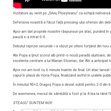
Vizitatorii au venit pe „Silviu Ploeşteanu” ca echipă neînvinsă 
Defensiva noastră a făcut faţă pressing-ului ofensiv din deb
Apoi am dat propriile noastre răspunsuri pe atac, punând în g
pauză s-a intrat 0-0.
Debutul reprizei secunde i-a văzut pe olteni forţând din nou at
Abi Popa a ţinut scorul alb printr-o nouă paradă uluitoare, de
excelenta centrare a lui Marian Stoenac, dar Abi a anticipat la
Apoi noi am lovit cu 6 minute înainte de final. Un atac lansat
capul în plasă de Horia Popa, finalizând astfel în uralele pu
În minutul 90+2, Dragoş Popa a deviat subtil pentru 2-0 din 6 m
De asemenea, meciul de sâmbătă a fost şi la 4-lea la rând fără
STEAGU’ SUNTEM NOI!