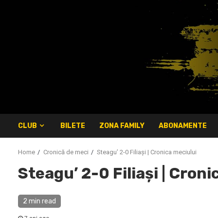
Skip
to
content
CLUB
BILETE
ZONA FAMILY
ABONAMENTE
Home
Cronică de meci
Steagu’ 2-0 Filiaşi | Cronica meciului
Steagu’ 2-0 Filiaşi | Cron
2 min read