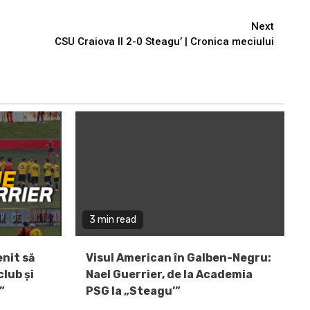
Next
CSU Craiova II 2-0 Steagu’ | Cronica meciului
3 min read
enit să
Visul American în Galben-Negru:
lub și
Nael Guerrier, de la Academia
”
PSG la „Steagu’”