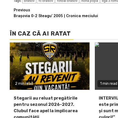
brasov
fc brasov
fotbal brasov
horia popa
liga 3 rom
Tags:
Continue
Previous
Braşovia 0-2 Steagu’ 2005 | Cronica meciului
Reading
ÎN CAZ CĂ AI RATAT
2 min read
1 min read
Stegarii au reluat pregătirile
INTERVIU
pentru sezonul 2026-2027.
este pri
Clubul face apel la implicarea
și sunt 
comunității
culori!”