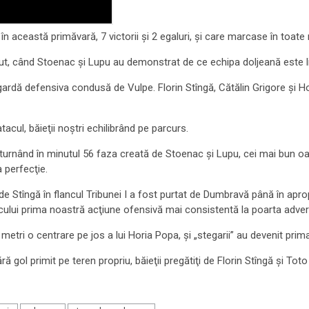
în această primăvară, 7 victorii şi 2 egaluri, şi care marcase în toate 
ut, când Stoenac şi Lupu au demonstrat de ce echipa doljeană este lid
ardă defensiva condusă de Vulpe. Florin Stîngă, Cătălin Grigore şi Ho
acul, băieţii noştri echilibrând pe parcurs.
turnând în minutul 56 faza creată de Stoenac şi Lupu, cei mai bun oamen
 perfecţie.
 de Stîngă în flancul Tribunei I a fost purtat de Dumbravă până în apro
blicului prima noastră acţiune ofensivă mai consistentă la poarta adver
etri o centrare pe jos a lui Horia Popa, şi „stegarii” au devenit prima
 gol primit pe teren propriu, băieţii pregătiţi de Florin Stîngă şi Tot