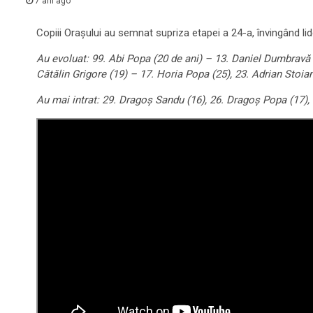
7 ani ago
Copiii Oraşului au semnat supriza etapei a 24-a, învingând lider
Au evoluat: 99. Abi Popa (20 de ani) – 13. Daniel Dumbravă (2
Cătălin Grigore (19) – 17. Horia Popa (25), 23. Adrian Stoia
Au mai intrat: 29. Dragoş Sandu (16), 26. Dragoş Popa (17), 