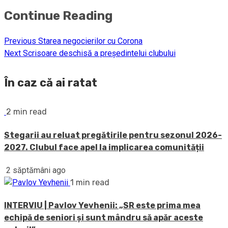
Continue Reading
Previous
Starea negocierilor cu Corona
Next
Scrisoare deschisă a preşedintelui clubului
În caz că ai ratat
2 min read
Stegarii au reluat pregătirile pentru sezonul 2026-
2027. Clubul face apel la implicarea comunității
2 săptămâni ago
1 min read
INTERVIU | Pavlov Yevhenii: „SR este prima mea
echipă de seniori și sunt mândru să apăr aceste