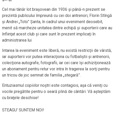
Cel mai tânăr lot braşovean din 1936 şi până-n prezent se
prezintă publicului împreună cu cei doi antrenori, Florin Stîngă
şi Andrei „Toto” Şanta, în cadrul unui eveniment deosebit,
menit să marcheze unitatea dintre echipă şi suporterii care au
înfiinţat acest club şi care sunt în prezent implicaţi în
administrarea lui.
Intarea la eveniment este liberă, nu există restricţii de vârstă,
iar suporterii vor putea interacţiona cu fotbaliştii şi antrenorii,
colecţiona autografe, fotografii, iar cei care îşi achiziţionează
un abonament pentru retur vor intra în tragerea la sorţi pentru
un tricou de joc semnat de familia „stegară”.
Entuziasmul copiiilor noştri este contagios, aşa că veniţi cu
vocile pregătite pentru o seară plină de cântări. Vă aşteptăm
cu braţele deschise!
STEAGU’ SUNTEM NOI!