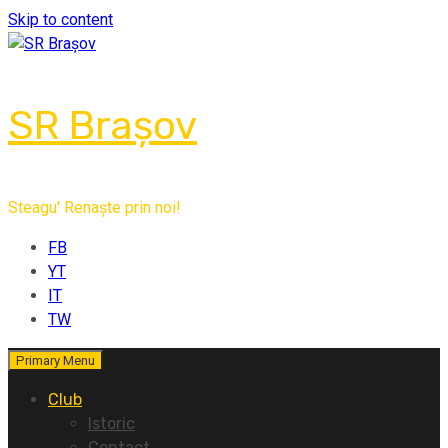
Skip to content
SR Brașov
Steagu' Renaște prin noi!
FB
YT
IT
TW
Primary Menu
Club
Istoric
Contact