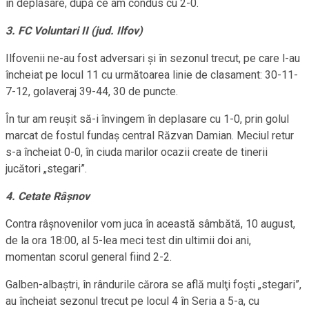
în deplasare, după ce am condus cu 2-0.
3. FC Voluntari II (jud. Ilfov)
Ilfovenii ne-au fost adversari şi în sezonul trecut, pe care l-au
încheiat pe locul 11 cu următoarea linie de clasament: 30-11-
7-12, golaveraj 39-44, 30 de puncte.
În tur am reuşit să-i învingem în deplasare cu 1-0, prin golul
marcat de fostul fundaş central Răzvan Damian. Meciul retur
s-a încheiat 0-0, în ciuda marilor ocazii create de tinerii
jucători „stegari”.
4. Cetate Râşnov
Contra râşnovenilor vom juca în această sâmbătă, 10 august,
de la ora 18:00, al 5-lea meci test din ultimii doi ani,
momentan scorul general fiind 2-2.
Galben-albaştri, în rândurile cărora se află mulţi foşti „stegari”,
au încheiat sezonul trecut pe locul 4 în Seria a 5-a, cu