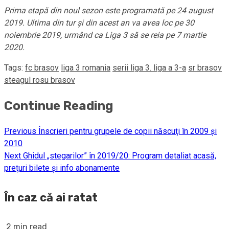
Prima etapă din noul sezon este programată pe 24 august
2019. Ultima din tur și din acest an va avea loc pe 30
noiembrie 2019, urmând ca Liga 3 să se reia pe 7 martie
2020.
Tags:
fc brasov
liga 3 romania
serii liga 3. liga a 3-a
sr brasov
steagul rosu brasov
Continue Reading
Previous
Înscrieri pentru grupele de copii născuţi în 2009 şi
2010
Next
Ghidul „stegarilor” în 2019/20: Program detaliat acasă,
preţuri bilete şi info abonamente
În caz că ai ratat
2 min read