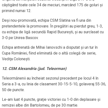
câştigând toate cele 34 de meciuri, marcând 175 de goluri şi
primind numai 12.
Deşi nou-promovată, echipa CSM Slatina va fi una din
pretendentele la promovare. În pregătiri au pierdut greu, 1-3,
cu echipa de ligă secundă Rapid Bucureşti, şi au surclasat cu
3-0 pe Unirea Bascov.
Echipa antrenată de Mihai Ianovschi a disputat şi un tur în
Cupa României, fiind eliminată de o altă colegă de serie,
Vediţa Coloneşti.
12. CSM Alexandria (jud. Teleorman)
Teleormănenii au încheiat sezonul precedent pe locul 4 în
Seria a 3-a, cu linia de clasament 30-15-5-10, golaveraj 55-36,
50 de puncte.
Le-am luat 4 puncte, graţie victoriei cu 1-0 din deplasare şi
remizei albe din Bartolomeu, de pe 30 martie.