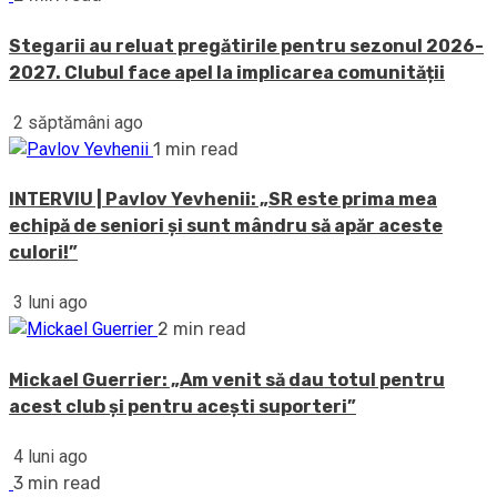
Stegarii au reluat pregătirile pentru sezonul 2026-
2027. Clubul face apel la implicarea comunității
2 săptămâni ago
1 min read
INTERVIU | Pavlov Yevhenii: „SR este prima mea
echipă de seniori și sunt mândru să apăr aceste
culori!”
3 luni ago
2 min read
Mickael Guerrier: „Am venit să dau totul pentru
acest club și pentru acești suporteri”
4 luni ago
3 min read