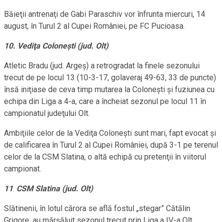
Băieţii antrenaţi de Gabi Paraschiv vor înfrunta miercuri, 14
august, în Turul 2 al Cupei României, pe FC Pucioasa.
10. Vediţa Coloneşti (jud. Olt)
Atletic Bradu (jud. Argeş) a retrogradat la finele sezonului
trecut de pe locul 13 (10-3-17, golaveraj 49-63, 33 de puncte)
însă iniţiase de ceva timp mutarea la Coloneşti şi fuziunea cu
echipa din Liga a 4-a, care a încheiat sezonul pe locul 11 în
campionatul judeţului Olt.
Ambiţiile celor de la Vediţa Coloneşti sunt mari, fapt evocat şi
de calificarea în Turul 2 al Cupei României, după 3-1 pe terenul
celor de la CSM Slatina, o altă echipă cu pretenţii în viitorul
campionat.
11
.
CSM Slatina (jud. Olt)
Slătinenii, în lotul cărora se află fostul „stegar” Cătălin
Grigore, au mărşăluit sezonul trecut prin Liga a IV-a Olt,