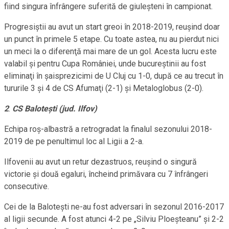
fiind singura înfrângere suferită de giuleşteni în campionat.
Progresiştii au avut un start greoi în 2018-2019, reuşind doar
un punct în primele 5 etape. Cu toate astea, nu au pierdut nici
un meci la o diferenţă mai mare de un gol. Acesta lucru este
valabil şi pentru Cupa României, unde bucureştinii au fost
eliminaţi în şaisprezicimi de U Cluj cu 1-0, după ce au trecut în
tururile 3 şi 4 de CS Afumaţi (2-1) şi Metaloglobus (2-0).
2
.
CS Baloteşti (jud. Ilfov)
Echipa roş-albastră a retrogradat la finalul sezonului 2018-
2019 de pe penultimul loc al Ligii a 2-a.
Ilfovenii au avut un retur dezastruos, reuşind o singură
victorie şi două egaluri, încheind primăvara cu 7 înfrângeri
consecutive.
Cei de la Baloteşti ne-au fost adversari în sezonul 2016-2017
al ligii secunde. A fost atunci 4-2 pe „Silviu Ploeşteanu” şi 2-2