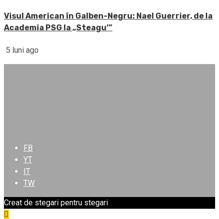
Visul American în Galben-Negru: Nael Guerrier, de la
Academia PSG la „Steagu’”
5 luni ago
FB
YT
IT
TW
Creat de stegari pentru stegari