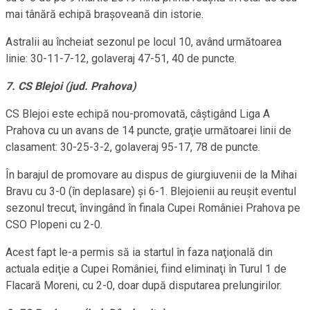
mai tânără echipă braşoveană din istorie.
Astralii au încheiat sezonul pe locul 10, având următoarea
linie: 30-11-7-12, golaveraj 47-51, 40 de puncte.
7. CS Blejoi (jud. Prahova)
CS Blejoi este echipă nou-promovată, câştigând Liga A
Prahova cu un avans de 14 puncte, graţie următoarei linii de
clasament: 30-25-3-2, golaveraj 95-17, 78 de puncte.
În barajul de promovare au dispus de giurgiuvenii de la Mihai
Bravu cu 3-0 (în deplasare) şi 6-1. Blejoienii au reuşit eventul
sezonul trecut, învingând în finala Cupei României Prahova pe
CSO Plopeni cu 2-0.
Acest fapt le-a permis să ia startul în faza naţională din
actuala ediţie a Cupei României, fiind eliminaţi în Turul 1 de
Flacară Moreni, cu 2-0, doar după disputarea prelungirilor.