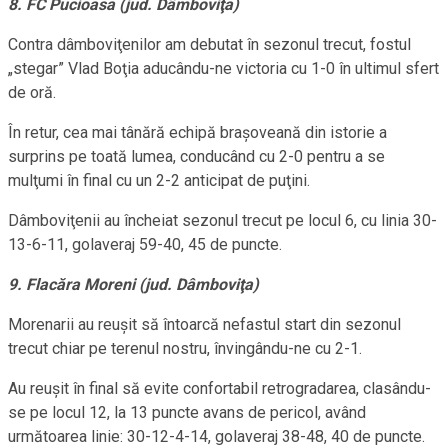
8. FC Pucioasa (jud. Dâmboviţa)
Contra dâmboviţenilor am debutat în sezonul trecut, fostul
„stegar” Vlad Boţia aducându-ne victoria cu 1-0 în ultimul sfert
de oră.
În retur, cea mai tânără echipă braşoveană din istorie a
surprins pe toată lumea, conducând cu 2-0 pentru a se
mulţumi în final cu un 2-2 anticipat de puţini.
Dâmboviţenii au încheiat sezonul trecut pe locul 6, cu linia 30-
13-6-11, golaveraj 59-40, 45 de puncte.
9. Flacăra Moreni
(jud. Dâmboviţa)
Morenarii au reuşit să întoarcă nefastul start din sezonul
trecut chiar pe terenul nostru, învingându-ne cu 2-1.
Au reuşit în final să evite confortabil retrogradarea, clasându-
se pe locul 12, la 13 puncte avans de pericol, având
următoarea linie: 30-12-4-14, golaveraj 38-48, 40 de puncte.