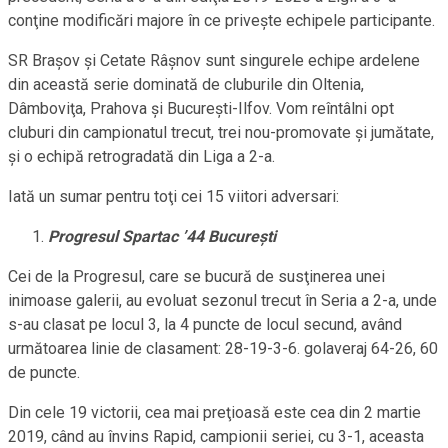
conţine modificări majore în ce priveşte echipele participante.
SR Braşov şi Cetate Râşnov sunt singurele echipe ardelene
din această serie dominată de cluburile din Oltenia,
Dâmboviţa, Prahova şi Bucureşti-Ilfov. Vom reîntâlni opt
cluburi din campionatul trecut, trei nou-promovate şi jumătate,
şi o echipă retrogradată din Liga a 2-a.
Iată un sumar pentru toţi cei 15 viitori adversari:
Progresul Spartac ’44 Bucureşti
Cei de la Progresul, care se bucură de susţinerea unei
inimoase galerii, au evoluat sezonul trecut în Seria a 2-a, unde
s-au clasat pe locul 3, la 4 puncte de locul secund, având
următoarea linie de clasament: 28-19-3-6. golaveraj 64-26, 60
de puncte.
Din cele 19 victorii, cea mai preţioasă este cea din 2 martie
2019, când au învins Rapid, campionii seriei, cu 3-1, aceasta