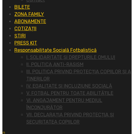
BILETE
ZONA FAMILY
ABONAMENTE
COTIZAȚII
ȘTIRI
PRESS KIT
Responsabilitate Socială Fotbalistică
I. SOLIDARITATE ȘI DREPTURILE OMULUI
II. POLITICA ANTI-RASISM
III. POLITICA PRIVIND PROTECȚIA COPIILOR ȘI A
TINERILOR
IV. EGALITATE ȘI INCLUZIUNE SOCIALĂ
V. FOTBAL PENTRU TOATE ABILITĂȚILE
VI. ANGAJAMENT PENTRU MEDIUL
ÎNCONJURĂTOR
VII. DECLARAȚIA PRIVIND PROTECȚIA ȘI
SECURITATEA COPIILOR