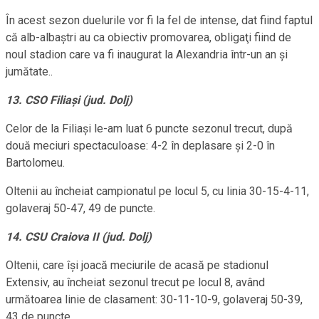
În acest sezon duelurile vor fi la fel de intense, dat fiind faptul
că alb-albaştri au ca obiectiv promovarea, obligaţi fiind de
noul stadion care va fi inaugurat la Alexandria într-un an şi
jumătate..
13. CSO Filiaşi (jud. Dolj)
Celor de la Filiaşi le-am luat 6 puncte sezonul trecut, după
două meciuri spectaculoase: 4-2 în deplasare şi 2-0 în
Bartolomeu.
Oltenii au încheiat campionatul pe locul 5, cu linia 30-15-4-11,
golaveraj 50-47, 49 de puncte.
14. CSU Craiova II (jud. Dolj)
Oltenii, care îşi joacă meciurile de acasă pe stadionul
Extensiv, au încheiat sezonul trecut pe locul 8, având
următoarea linie de clasament: 30-11-10-9, golaveraj 50-39,
43 de puncte.