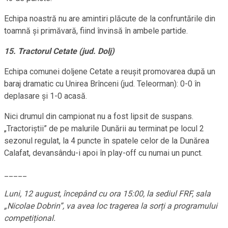
Echipa noastră nu are amintiri plăcute de la confruntările din
toamnă şi primăvară, fiind învinsă în ambele partide.
15. Tractorul Cetate (jud. Dolj)
Echipa comunei doljene Cetate a reuşit promovarea după un
baraj dramatic cu Unirea Brînceni (jud. Teleorman): 0-0 în
deplasare şi 1-0 acasă.
Nici drumul din campionat nu a fost lipsit de suspans.
„Tractoriştii” de pe malurile Dunării au terminat pe locul 2
sezonul regulat, la 4 puncte în spatele celor de la Dunărea
Calafat, devansându-i apoi în play-off cu numai un punct.
_____
Luni, 12 august, începând cu ora 15:00, la sediul FRF, sala
„Nicolae Dobrin”, va avea loc tragerea la sorți a programului
competițional.