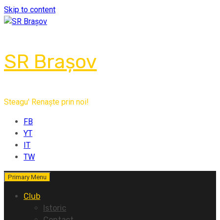
Skip to content
SR Brașov
Steagu' Renaște prin noi!
FB
YT
IT
TW
Primary Menu
Club
Istoric
Contact