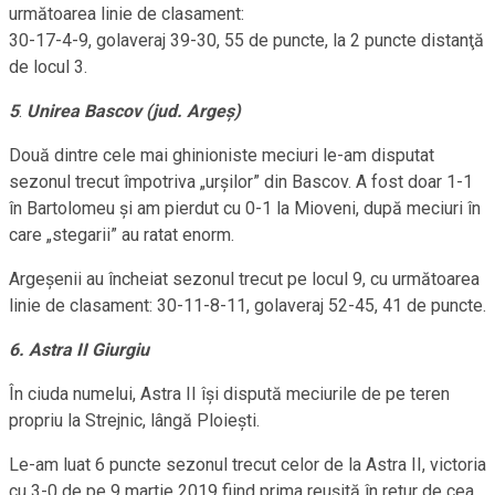
următoarea linie de clasament:
30-17-4-9, golaveraj 39-30, 55 de puncte, la 2 puncte distanţă
de locul 3.
5
.
Unirea Bascov (jud. Argeş)
Două dintre cele mai ghinioniste meciuri le-am disputat
sezonul trecut împotriva „urşilor” din Bascov. A fost doar 1-1
în Bartolomeu şi am pierdut cu 0-1 la Mioveni, după meciuri în
care „stegarii” au ratat enorm.
Argeşenii au încheiat sezonul trecut pe locul 9, cu următoarea
linie de clasament: 30-11-8-11, golaveraj 52-45, 41 de puncte.
6. Astra II Giurgiu
În ciuda numelui, Astra II îşi dispută meciurile de pe teren
propriu la Strejnic, lângă Ploieşti.
Le-am luat 6 puncte sezonul trecut celor de la Astra II, victoria
cu 3-0 de pe 9 martie 2019 fiind prima reuşită în retur de cea