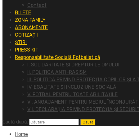
Contact
BILETE
ZONA FAMILY
ABONAMENTE
COTIZAȚII
ȘTIRI
PRESS KIT
Responsabilitate Socială Fotbalistică
I. SOLIDARITATE ȘI DREPTURILE OMULUI
II. POLITICA ANTI-RASISM
III. POLITICA PRIVIND PROTECȚIA COPIILOR ȘI A
IV. EGALITATE ȘI INCLUZIUNE SOCIALĂ
V. FOTBAL PENTRU TOATE ABILITĂȚILE
VI. ANGAJAMENT PENTRU MEDIUL ÎNCONJURĂ
VII. DECLARAȚIA PRIVIND PROTECȚIA ȘI SECURI
Caută după:
Home