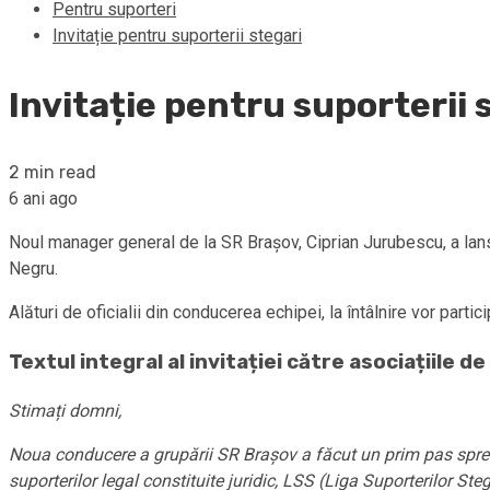
Pentru suporteri
Invitație pentru suporterii stegari
Invitație pentru suporterii 
2 min read
6 ani ago
Noul manager general de la SR Brașov, Ciprian Jurubescu, a lansat
Negru.
Alături de oficialii din conducerea echipei, la întâlnire vor part
Textul integral al invitației către asociațiile d
Stimați domni,
Noua conducere a grupării SR Braşov a făcut un prim pas spre fani
suporterilor legal constituite juridic, LSS (Liga Suporterilor St