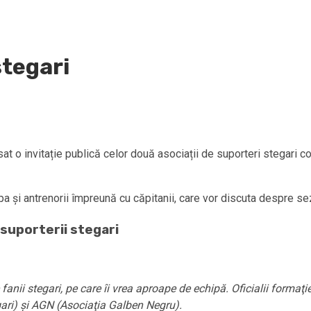
stegari
 o invitație publică celor două asociații de suporteri stegari con
icipa și antrenorii împreună cu căpitanii, care vor discuta despre s
e suporterii stegari
i stegari, pe care îi vrea aproape de echipă. Oficialii formaţiei a
egari) şi AGN (Asociaţia Galben Negru).