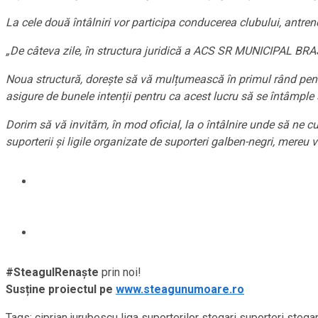
La cele două întâlniri vor participa conducerea clubului, antrenor
„De câteva zile, în structura juridică a ACS SR MUNICIPAL BRA
Noua structură, dorește să vă mulțumească în primul rând pentru
asigure de bunele intenții pentru ca acest lucru să se întâmple și
Dorim să vă invităm, în mod oficial, la o întâlnire unde să ne 
suporterii și ligile organizate de suporteri galben-negri, mereu vo
#SteagulRenaște
prin noi!
Susține proiectul pe
www.steagunumoare.ro
Tags:
ciprian jurubescu
liga suporterilor stegari
suporteri stegar