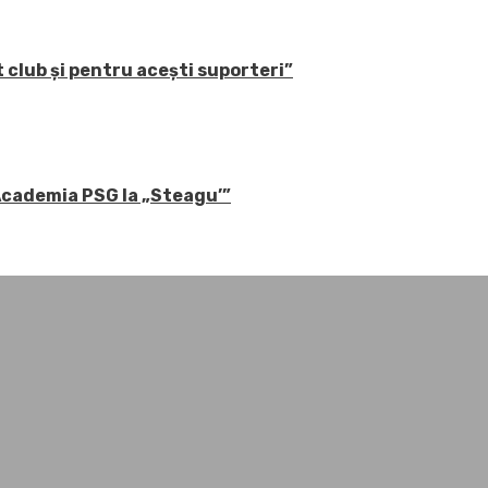
 club și pentru acești suporteri”
 Academia PSG la „Steagu’”