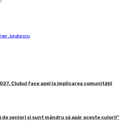
prian Jurubescu
27. Clubul face apel la implicarea comunității
 de seniori și sunt mândru să apăr aceste culori!”