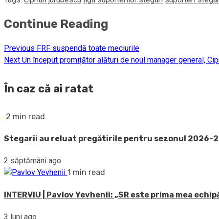
Continue Reading
Previous
FRF suspendă toate meciurile
Next
Un început promițător alături de noul manager general, Ci
În caz că ai ratat
2 min read
Stegarii au reluat pregătirile pentru sezonul 2026-20
2 săptămâni ago
1 min read
INTERVIU | Pavlov Yevhenii: „SR este prima mea echipă
3 luni ago