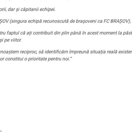
ii, dar şi căpitanii echipei.
ȘOV (singura echipă recunoscută de brașoveni ca FC BRAȘOV), s-
 faptul că ați contribuit din plin până în acest moment la păstra
 pe viitor.
cunoaștem reciproc, să identificăm împreună situația reală exist
r constitui o prioritate pentru noi.”
i