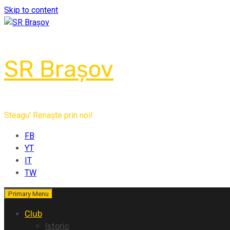
Skip to content
SR Brașov
Steagu' Renaște prin noi!
FB
YT
IT
TW
Primary Menu
Club
Istoric