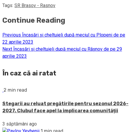
Tags:
SR Brasov - Rasnov
Continue Reading
Previous
Încasări și cheltuieli după meciul cu Plopeni de pe
22 aprilie 2023
Next
Încasări și cheltuieli după meciul cu Râșnov de pe 29
aprilie 2023
În caz că ai ratat
2 min read
Stegarii au reluat pregătirile pentru sezonul 2026-
2027. Clubul face apel la implicarea comunității
3 săptămâni ago
1 min read