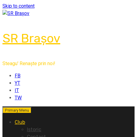
Skip to content
SR Brașov
Steagu' Renaște prin noi!
FB
YT
IT
TW
Primary Menu
Club
Istoric
Contact