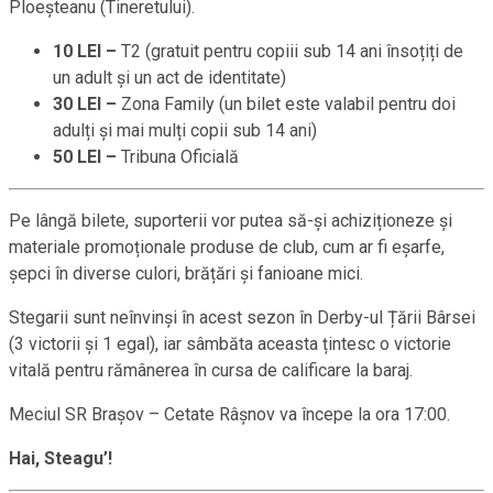
Ploeșteanu (Tineretului).
10 LEI –
T2 (gratuit pentru copiii sub 14 ani însoțiți de
un adult și un act de identitate)
30 LEI –
Zona Family (un bilet este valabil pentru doi
adulți și mai mulți copii sub 14 ani)
50 LEI –
Tribuna Oficială
Pe lângă bilete, suporterii vor putea să-și achiziționeze și
materiale promoționale produse de club, cum ar fi eșarfe,
șepci în diverse culori, brățări și fanioane mici.
Stegarii sunt neînvinși în acest sezon în Derby-ul Țării Bârsei
(3 victorii și 1 egal), iar sâmbăta aceasta țintesc o victorie
vitală pentru rămânerea în cursa de calificare la baraj.
Meciul SR Brașov – Cetate Râșnov va începe la ora 17:00.
Hai, Steagu’!