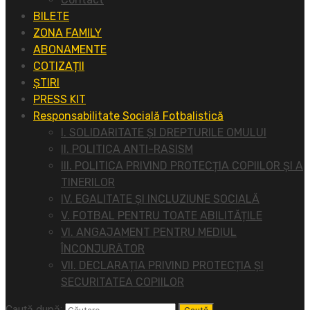
BILETE
ZONA FAMILY
ABONAMENTE
COTIZAȚII
ȘTIRI
PRESS KIT
Responsabilitate Socială Fotbalistică
I. SOLIDARITATE ȘI DREPTURILE OMULUI
II. POLITICA ANTI-RASISM
III. POLITICA PRIVIND PROTECȚIA COPIILOR ȘI A
TINERILOR
IV. EGALITATE ȘI INCLUZIUNE SOCIALĂ
V. FOTBAL PENTRU TOATE ABILITĂȚILE
VI. ANGAJAMENT PENTRU MEDIUL
ÎNCONJURĂTOR
VII. DECLARAȚIA PRIVIND PROTECȚIA ȘI
SECURITATEA COPIILOR
Caută după: