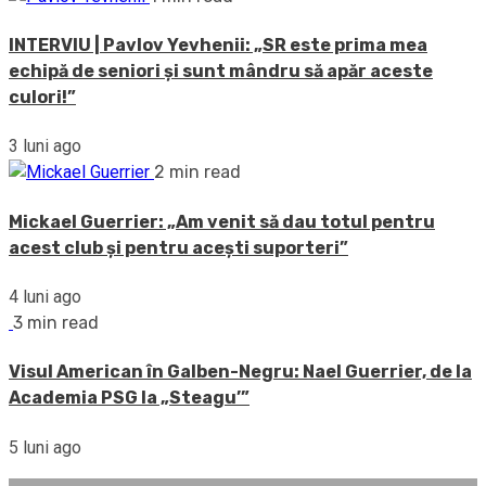
INTERVIU | Pavlov Yevhenii: „SR este prima mea
echipă de seniori și sunt mândru să apăr aceste
culori!”
3 luni ago
2 min read
Mickael Guerrier: „Am venit să dau totul pentru
acest club și pentru acești suporteri”
4 luni ago
3 min read
Visul American în Galben-Negru: Nael Guerrier, de la
Academia PSG la „Steagu’”
5 luni ago