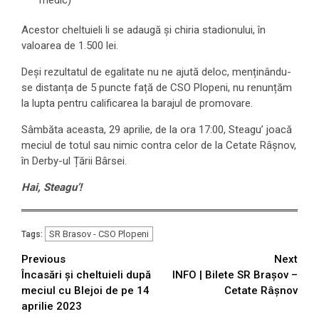
Acestor cheltuieli li se adaugă și chiria stadionului, în
valoarea de 1.500 lei.
Deși rezultatul de egalitate nu ne ajută deloc, menținându-
se distanța de 5 puncte față de CSO Plopeni, nu renunțăm
la lupta pentru calificarea la barajul de promovare.
Sâmbăta aceasta, 29 aprilie, de la ora 17:00, Steagu’ joacă
meciul de totul sau nimic contra celor de la Cetate Râșnov,
în Derby-ul Țării Bârsei.
Hai, Steagu’!
SR Brasov - CSO Plopeni
Tags:
Continue
Previous
Next
Încasări și cheltuieli după
INFO | Bilete SR Brașov –
Reading
meciul cu Blejoi de pe 14
Cetate Râșnov
aprilie 2023