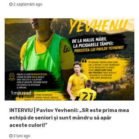
2 săptămâni ago
1 min read
INTERVIU | Pavlov Yevhenii: „SR este prima mea
echipă de seniori și sunt mândru să apăr
aceste culori!”
3 luni ago