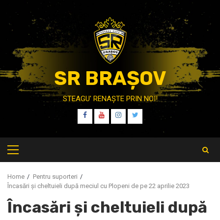
Skip
to
content
SR BRAȘOV
STEAGU' RENAȘTE PRIN NOI!
FB
YT
IT
TW
Primary
Menu
Home
Pentru suporteri
Încasări și cheltuieli după meciul cu Plopeni de pe 22 aprilie 2023
Încasări și cheltuieli după