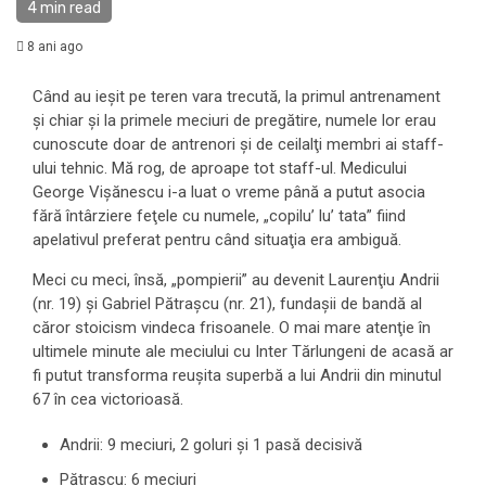
4 min read
8 ani ago
Când au ieşit pe teren vara trecută, la primul antrenament
şi chiar şi la primele meciuri de pregătire, numele lor erau
cunoscute doar de antrenori şi de ceilalţi membri ai staff-
ului tehnic. Mă rog, de aproape tot staff-ul. Medicului
George Vişănescu i-a luat o vreme până a putut asocia
fără întârziere feţele cu numele, „copilu’ lu’ tata” fiind
apelativul preferat pentru când situaţia era ambiguă.
Meci cu meci, însă, „pompierii” au devenit Laurenţiu Andrii
(nr. 19) şi Gabriel Pătraşcu (nr. 21), fundaşii de bandă al
căror stoicism vindeca frisoanele. O mai mare atenţie în
ultimele minute ale meciului cu Inter Tărlungeni de acasă ar
fi putut transforma reuşita superbă a lui Andrii din minutul
67 în cea victorioasă.
Andrii: 9 meciuri, 2 goluri şi 1 pasă decisivă
Pătraşcu: 6 meciuri