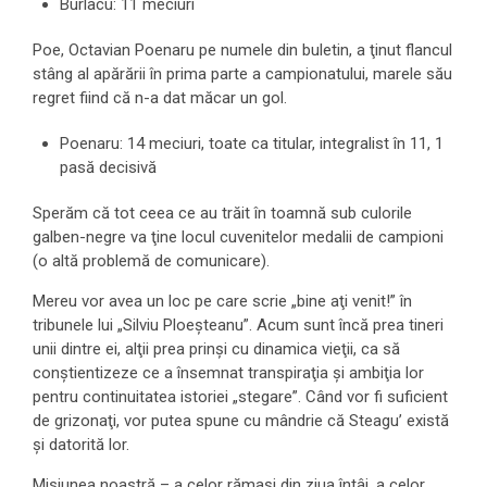
Burlacu: 11 meciuri
Poe, Octavian Poenaru pe numele din buletin, a ţinut flancul
stâng al apărării în prima parte a campionatului, marele său
regret fiind că n-a dat măcar un gol.
Poenaru: 14 meciuri, toate ca titular, integralist în 11, 1
pasă decisivă
Sperăm că tot ceea ce au trăit în toamnă sub culorile
galben-negre va ţine locul cuvenitelor medalii de campioni
(o altă problemă de comunicare).
Mereu vor avea un loc pe care scrie „bine aţi venit!” în
tribunele lui „Silviu Ploeşteanu”. Acum sunt încă prea tineri
unii dintre ei, alţii prea prinşi cu dinamica vieţii, ca să
conştientizeze ce a însemnat transpiraţia şi ambiţia lor
pentru continuitatea istoriei „stegare”. Când vor fi suficient
de grizonaţi, vor putea spune cu mândrie că Steagu’ există
şi datorită lor.
Misiunea noastră – a celor rămaşi din ziua întâi, a celor