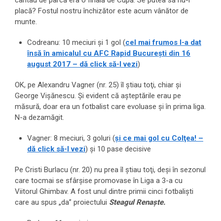
cântau de parcă era o finală de Cupă. Se putea să nu-i
placă? Fostul nostru închizător este acum vânător de
munte.
Codreanu: 10 meciuri şi 1 gol (
cel mai frumos l-a dat
însă în amicalul cu AFC Rapid Bucureşti din 16
august 2017 – dă click să-l vezi
)
OK, pe Alexandru Vagner (nr. 25) îl ştiau toţi, chiar şi
George Vişănescu. Şi evident că aşteptările erau pe
măsură, doar era un fotbalist care evoluase şi în prima liga.
N-a dezamăgit.
Vagner: 8 meciuri, 3 goluri (
şi ce mai gol cu Colţea! –
dă click să-l vezi
) şi 10 pase decisive
Pe Cristi Burlacu (nr. 20) nu prea îl ştiau toţi, deşi în sezonul
care tocmai se sfârşise promovase în Liga a 3-a cu
Viitorul Ghimbav. A fost unul dintre primii cinci fotbalişti
care au spus „da” proiectului
Steagul Renaşte.