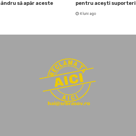
mândru să apăr aceste
pentru acești suporteri
4 luni ago