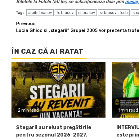
Biletele la Fotolii (50 lei) se achiziționează doar prin
mesaj 
arbitri brasov
fc brasov
sr brasov
sr brasov - fcsb
ste
Tags:
Continue
Previous
Lucia Ghioc și „stegarii” Grupei 2005 vor prezenta trof
Reading
ÎN CAZ CĂ AI RATAT
2 min read
1 min read
Stegarii au reluat pregătirile
INTERVIU
pentru sezonul 2026-2027.
este pri