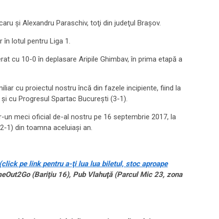
aru şi Alexandru Paraschiv, toţi din judeţul Braşov.
în lotul pentru Liga 1.
erat cu 10-0 în deplasare Aripile Ghimbav, în prima etapă a
iar cu proiectul nostru încă din fazele incipiente, fiind la
 şi cu Progresul Spartac Bucureşti (3-1).
tr-un meci oficial de-al nostru pe 16 septembrie 2017, la
 (2-1) din toamna aceluiaşi an.
(click pe link pentru a-ţi lua lua biletul, stoc aproape
TimeOut2Go (Bariţiu 16), Pub Vlahuţă (Parcul Mic 23, zona