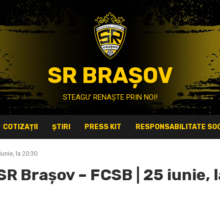
SR BRAȘOV
STEAGU' RENAȘTE PRIN NOI!
COTIZAȚII
ȘTIRI
PRESS KIT
RESPONSABILITATE SOC
unie, la 20:30
SR Braşov – FCSB | 25 iunie, 