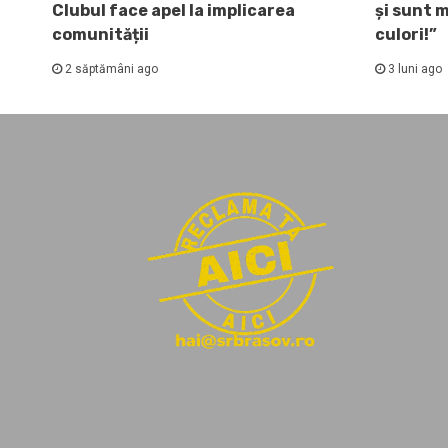
Clubul face apel la implicarea
și sunt 
comunității
culori!”
2 săptămâni ago
3 luni ago