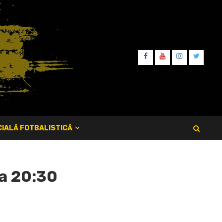
FB
YT
IT
TW
IALĂ FOTBALISTICĂ
la 20:30