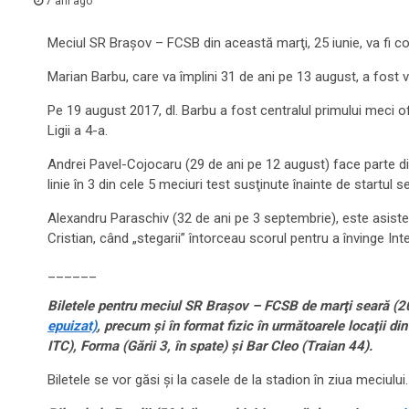
7 ani ago
Meciul SR Braşov – FCSB din această marţi, 25 iunie, va fi co
Marian Barbu, care va împlini 31 de ani pe 13 august, a fost v
Pe 19 august 2017, dl. Barbu a fost centralul primului meci ofi
Ligii a 4-a.
Andrei Pavel-Cojocaru (29 de ani pe 12 august) face parte din l
linie în 3 din cele 5 meciuri test susţinute înainte de start
Alexandru Paraschiv (32 de ani pe 3 septembrie), este asistent
Cristian, când „stegarii” întorceau scorul pentru a învinge Int
______
Biletele pentru meciul SR Braşov – FCSB de marţi seară (20
epuizat)
, precum şi în format fizic în următoarele locaţii d
ITC), Forma (Gării 3, în spate) şi Bar Cleo (Traian 44).
Biletele se vor găsi şi la casele de la stadion în ziua meciulu