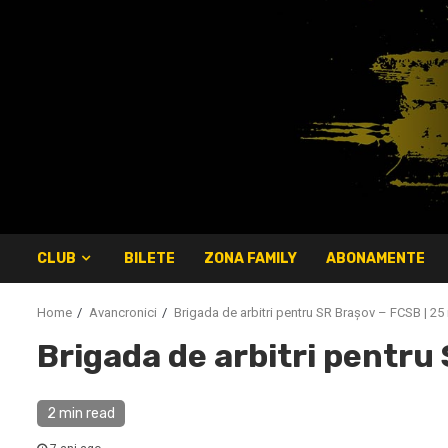
Skip
to
content
CLUB
BILETE
ZONA FAMILY
ABONAMENTE
Home
Avancronici
Brigada de arbitri pentru SR Braşov – FCSB | 25 i
Brigada de arbitri pentru 
2 min read