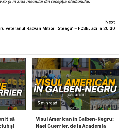
.ro și în ziua meciului din recepția stadionului.
Next
tru veteranul Răzvan Mitroi | Steagu’ – FCSB, azi la 20:30
3 min read
enit să
Visul American în Galben-Negru:
lub și
Nael Guerrier, de la Academia