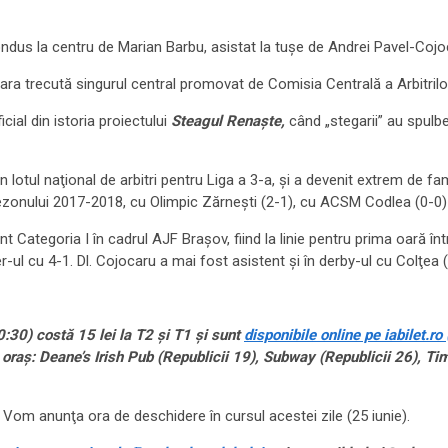
ndus la centru de Marian Barbu, asistat la tuşe de Andrei Pavel-Cojoc
ara trecută singurul central promovat de Comisia Centrală a Arbitrilor 
cial din istoria proiectului
Steagul Renaşte,
când „stegarii” au spulb
otul naţional de arbitri pentru Liga a 3-a, şi a devenit extrem de famil
ul sezonului 2017-2018, cu Olimpic Zărneşti (2-1), cu ACSM Codlea (0-0)
 Categoria I în cadrul AJF Braşov, fiind la linie pentru prima oară în
er-ul cu 4-1. Dl. Cojocaru a mai fost asistent şi în derby-ul cu Colţea
:30) costă 15 lei la T2 şi T1 şi sunt
disponibile online pe iabilet.ro 
in oraş: Deane’s Irish Pub (Republicii 19), Subway (Republicii 26), 
i. Vom anunţa ora de deschidere în cursul acestei zile (25 iunie).