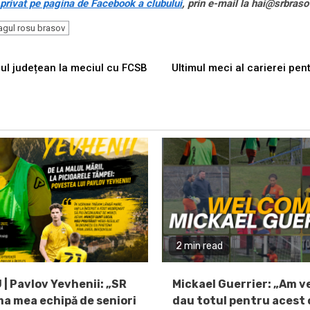
privat pe pagina de Facebook a clubului
, prin e-mail la hai@srbrasov
agul rosu brasov
eul județean la meciul cu FCSB
Ultimul meci al carierei pen
2 min read
 | Pavlov Yevhenii: „SR
Mickael Guerrier: „Am v
ma mea echipă de seniori
dau totul pentru acest c