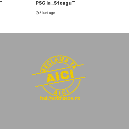
”
PSG la „Steagu’”
5 luni ago