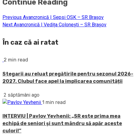
Continue Reading
Previous
Avancronică | Sepsi OSK – SR Brașov
Next
Avancronică | Vedița Colonești – SR Brașov
În caz că ai ratat
2 min read
Stegarii au reluat pregătirile pentru sezonul 2026-
2027. Clubul face apel la implicarea comunității
2 săptămâni ago
1 min read
INTERVIU | Pavlov Yevhenii: „SR este prima mea
echipă de seniori și sunt mândru să apăr aceste
culori!”