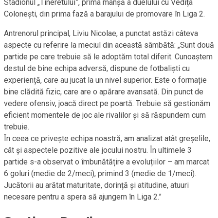
Stadionul „Tineretului”, prima manșă a duelului cu Vedița
Colonești, din prima fază a barajului de promovare în Liga 2.
Antrenorul principal, Liviu Nicolae, a punctat astăzi câteva
aspecte cu referire la meciul din această sâmbătă: „Sunt două
partide pe care trebuie să le adoptăm total diferit. Cunoaștem
destul de bine echipa adversă, dispune de fotbaliști cu
experiență, care au jucat la un nivel superior. Este o formație
bine clădită fizic, care are o apărare avansată. Din punct de
vedere ofensiv, joacă direct pe poartă. Trebuie să gestionăm
eficient momentele de joc ale rivalilor și să răspundem cum
trebuie.
În ceea ce privește echipa noastră, am analizat atât greșelile,
cât și aspectele pozitive ale jocului nostru. În ultimele 3
partide s-a observat o îmbunătățire a evoluțiilor – am marcat
6 goluri (medie de 2/meci), primind 3 (medie de 1/meci).
Jucătorii au arătat maturitate, dorință și atitudine, atuuri
necesare pentru a spera să ajungem în Liga 2.”