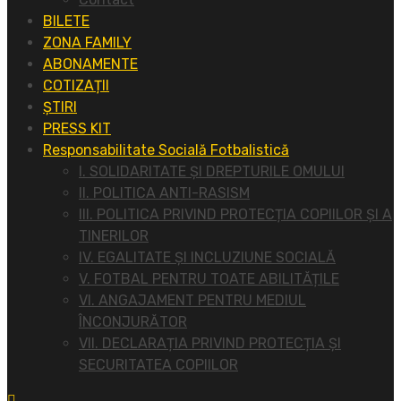
BILETE
ZONA FAMILY
ABONAMENTE
COTIZAȚII
ȘTIRI
PRESS KIT
Responsabilitate Socială Fotbalistică
I. SOLIDARITATE ȘI DREPTURILE OMULUI
II. POLITICA ANTI-RASISM
III. POLITICA PRIVIND PROTECȚIA COPIILOR ȘI A
TINERILOR
IV. EGALITATE ȘI INCLUZIUNE SOCIALĂ
V. FOTBAL PENTRU TOATE ABILITĂȚILE
VI. ANGAJAMENT PENTRU MEDIUL
ÎNCONJURĂTOR
VII. DECLARAȚIA PRIVIND PROTECȚIA ȘI
SECURITATEA COPIILOR