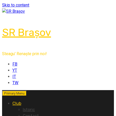
Skip to content
SR Brașov
Steagu' Renaște prin noi!
FB
YT
IT
TW
Primary Menu
Club
Istoric
Contact