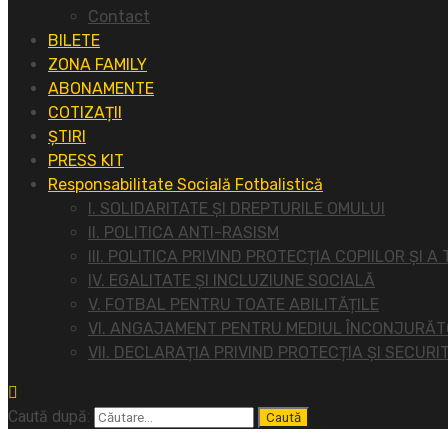
Contact
BILETE
ZONA FAMILY
ABONAMENTE
COTIZAȚII
ȘTIRI
PRESS KIT
Responsabilitate Socială Fotbalistică
I. SOLIDARITATE ȘI DREPTURILE OMULUI
II. POLITICA ANTI-RASISM
III. POLITICA PRIVIND PROTECȚIA COPIILOR ȘI A
IV. EGALITATE ȘI INCLUZIUNE SOCIALĂ
V. FOTBAL PENTRU TOATE ABILITĂȚILE
VI. ANGAJAMENT PENTRU MEDIUL ÎNCONJURĂ
VII. DECLARAȚIA PRIVIND PROTECȚIA ȘI SECURI
Caută după: