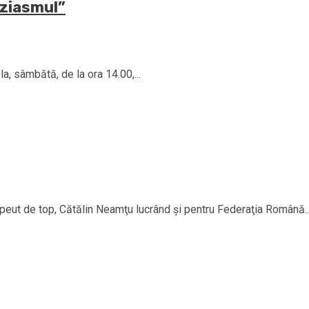
uziasmul”
la, sâmbătă, de la ora 14.00,...
rapeut de top, Cătălin Neamţu lucrând şi pentru Federaţia Română..