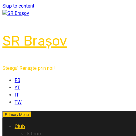
Skip to content
SR Brașov
Steagu' Renaște prin noi!
FB
YT
IT
TW
Primary Menu
Club
Istoric