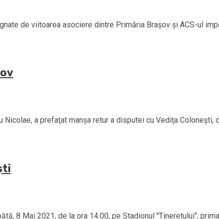
ignate de viitoarea asociere dintre Primăria Brașov și ACS-ul impo
șov
lae, a prefaţat manşa retur a disputei cu Vediţa Coloneşti, di
ti
 Mai 2021, de la ora 14.00, pe Stadionul "Tineretului", prima