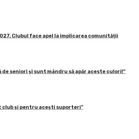
27. Clubul face apel la implicarea comunității
 de seniori și sunt mândru să apăr aceste culori!”
 club și pentru acești suporteri”