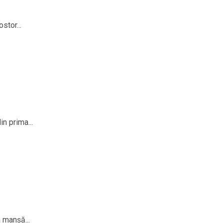
stor...
n prima...
 manșă...