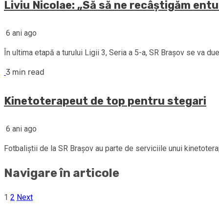
Liviu Nicolae: „Să să ne recâştigăm ent
6 ani ago
În ultima etapă a turului Ligii 3, Seria a 5-a, SR Braşov se va due
3 min read
Kinetoterapeut de top pentru stegari
6 ani ago
Fotbaliştii de la SR Braşov au parte de serviciile unui kinetote
Navigare în articole
1
2
Next