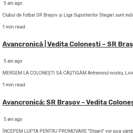
5 ani ago
Clubul de fotbal SR Brașov și Liga Suporterilor Stegari sunt ind
1 min read
Avancronică | Vedița Colonești – SR Bra
5 ani ago
MERGEM LA COLONEŞTI SĂ CÂŞTIGĂM Antrenorul nostru, Liviu Nico
1 min read
Avancronică: SR Brașov – Vedița Coloneș
5 ani ago
ÎNCEPEM LUPTA PENTRU PROMOVARE "Stgarii" vor juca sâmbătă, 8