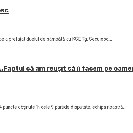
esc
ae a prefaţat duelul de sâmbătă cu KSE Tg. Secuiesc:...
Faptul că am reuşit să îi facem pe oam
14 puncte obţinute în cele 9 partide disputate, echipa noastră...