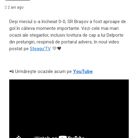
2 ani ago
Deși meciul s-a încheiat 0-0, SR Brașov a fost aproape de
gol în câteva momente importante. Vezi cele mai mari
ocazii ale stegarilor, inclusiv lovitura de cap a lui Delporte
din prelungiri, respinsă de portarul advers, în noul video
postat pe
Steagu’TV
. 💛🖤
📲 Urmărește ocaziile acum pe
YouTube
: