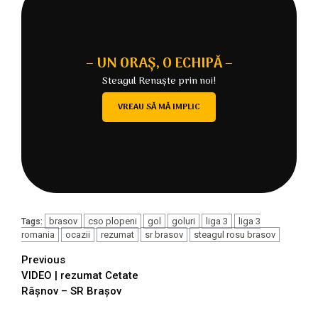
– UN ORAȘ, O ECHIPĂ –
Steagul Renaște prin noi!
VREAU SĂ MĂ IMPLIC
brasov
cso plopeni
gol
goluri
liga 3
liga 3
Tags:
romania
ocazii
rezumat
sr brasov
steagul rosu brasov
Continue
Previous
VIDEO | rezumat Cetate
Reading
Râșnov – SR Brașov