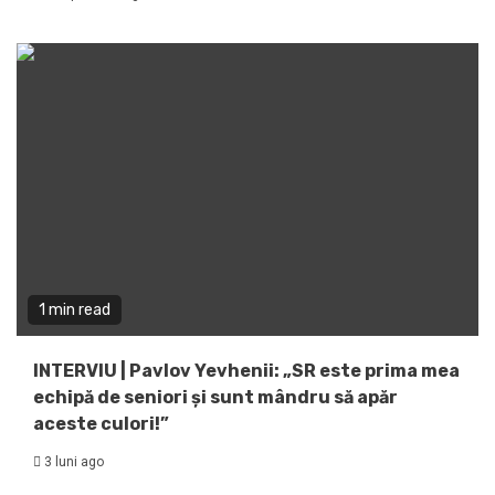
1 min read
INTERVIU | Pavlov Yevhenii: „SR este prima mea
echipă de seniori și sunt mândru să apăr
aceste culori!”
3 luni ago