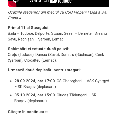
Ocaziile stegarilor din meciul cu CSO Plopeni | Liga a 3-a,
Etapa 4
Primul 11 al Steagului:
Băilă – Tudose, Delporte, Stoian, Sezer – Demeter, Sileanu,
Savu, Răchișan – Șerban, Lemac.
Schimbări efectuate după pauză:
Crețu (Tudose), Danciu (Savu), Dumitru (Răchișan), Cenk
(Șerban), Ciocâlteu (Lemac).
Urmează două deplasări pentru stegari:
28.09.2024, ora 17:00
: CS Gheorgheni – VSK Gyergyó
– SR Brașov (deplasare)
05.10.2024, ora 15:00
: Ciucaș Tărlungeni – SR
Brașov (deplasare)
Citește în continuare: