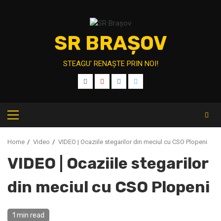
Skip
to
content
SR BRAȘOV
STEAGU' RENAȘTE PRIN NOI!
FB
YT
IT
TW
Primary
Menu
Home
Video
VIDEO | Ocaziile stegarilor din meciul cu CSO Plopeni
VIDEO | Ocaziile stegarilor
din meciul cu CSO Plopeni
1 min read