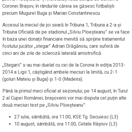
Coronei Brașov, în rândurile căreia se găsesc fotbalişti
precum Mugurel Buga și Marian Constantinescu.
Accesul la meciul de joi seară în Tribuna 1, Tribuna a 2-a și
Tribuna Oficială de pe stadionul „Silviu Ploeșteanu” se va face
în baza unei donații financiare menită să sprijine tratamentul
fostului jucător „stegar” Adrian Drăgănoiu, care suferă de
cinci ani de zile de scleroză laterală amiotrofică.
„Stegarii” s-au mai duelat cu cei de la Corona în ediția 2013-
2014 a Ligii 1, câștigând ambele meciuri la limită, cu 2-1
(goluri Mateiu şi Buga) și 1-0 (Madeira).
Până la primul meci oficial al sezonului, pe 14 august, în Turul
2 al Cupei României, brașovenii vor mai disputa cel puțin alte
două meciuri test pe „Silviu Ploeşteanu”:
27 iulie, sâmbătă, ora 11:00, KSE Tg. Secuiesc (L3)
10 august, sâmbătă, ora 11:00, Cetate Râșnov (L3)