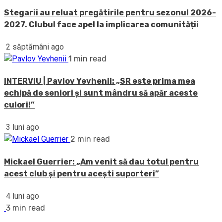
Stegarii au reluat pregătirile pentru sezonul 2026-
2027. Clubul face apel la implicarea comunității
2 săptămâni ago
1 min read
INTERVIU | Pavlov Yevhenii: „SR este prima mea
echipă de seniori și sunt mândru să apăr aceste
culori!”
3 luni ago
2 min read
Mickael Guerrier: „Am venit să dau totul pentru
acest club și pentru acești suporteri”
4 luni ago
3 min read