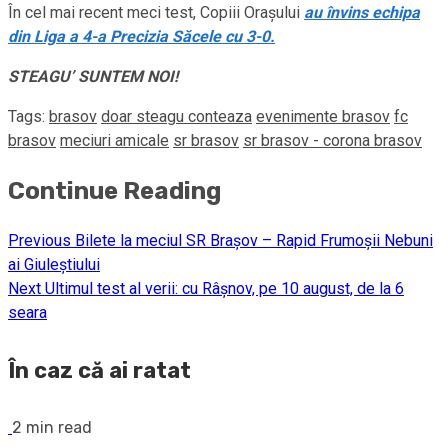
În cel mai recent meci test, Copiii Orașului
au învins echipa
din Liga a 4-a Precizia Săcele cu 3-0.
STEAGU’ SUNTEM NOI!
Tags:
brasov
doar steagu conteaza
evenimente brasov
fc
brasov
meciuri amicale
sr brasov
sr brasov - corona brasov
Continue Reading
Previous
Bilete la meciul SR Brașov – Rapid Frumoșii Nebuni
ai Giuleștiului
Next
Ultimul test al verii: cu Râșnov, pe 10 august, de la 6
seara
În caz că ai ratat
2 min read