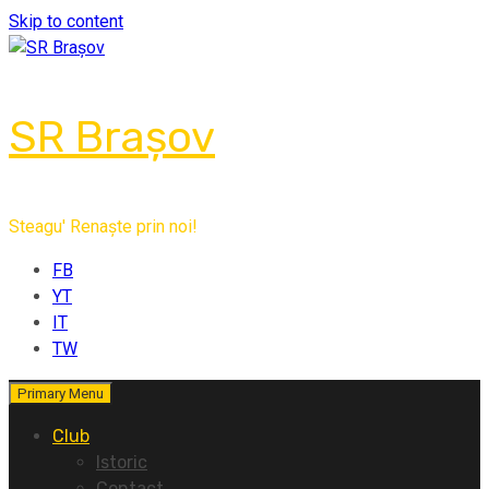
Skip to content
SR Brașov
Steagu' Renaște prin noi!
FB
YT
IT
TW
Primary Menu
Club
Istoric
Contact