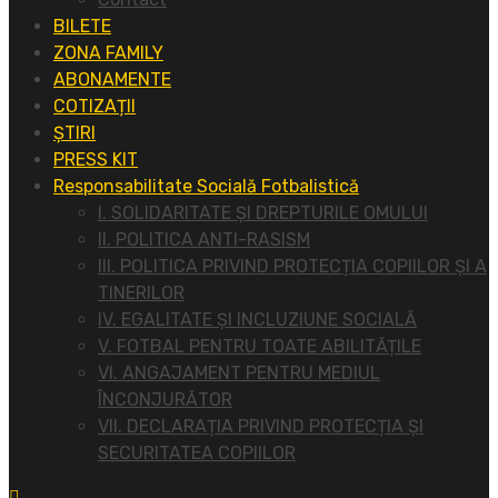
BILETE
ZONA FAMILY
ABONAMENTE
COTIZAȚII
ȘTIRI
PRESS KIT
Responsabilitate Socială Fotbalistică
I. SOLIDARITATE ȘI DREPTURILE OMULUI
II. POLITICA ANTI-RASISM
III. POLITICA PRIVIND PROTECȚIA COPIILOR ȘI A
TINERILOR
IV. EGALITATE ȘI INCLUZIUNE SOCIALĂ
V. FOTBAL PENTRU TOATE ABILITĂȚILE
VI. ANGAJAMENT PENTRU MEDIUL
ÎNCONJURĂTOR
VII. DECLARAȚIA PRIVIND PROTECȚIA ȘI
SECURITATEA COPIILOR