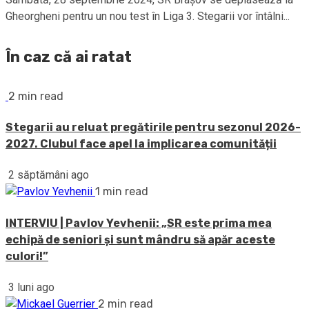
Gheorgheni pentru un nou test în Liga 3. Stegarii vor întâlni...
În caz că ai ratat
2 min read
Stegarii au reluat pregătirile pentru sezonul 2026-
2027. Clubul face apel la implicarea comunității
2 săptămâni ago
1 min read
INTERVIU | Pavlov Yevhenii: „SR este prima mea
echipă de seniori și sunt mândru să apăr aceste
culori!”
3 luni ago
2 min read