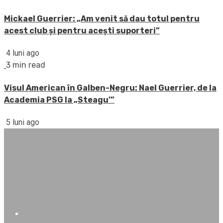
Mickael Guerrier: „Am venit să dau totul pentru
acest club și pentru acești suporteri”
4 luni ago
3 min read
Visul American în Galben-Negru: Nael Guerrier, de la
Academia PSG la „Steagu’”
5 luni ago
FB