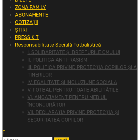
ZONA FAMILY
ABONAMENTE
COTIZAȚII
ȘTIRI
PRESS KIT
Responsabilitate Socială Fotbalistică
I. SOLIDARITATE ȘI DREPTURILE OMULUI
II. POLITICA ANTI-RASISM
III. POLITICA PRIVIND PROTECȚIA COPIILOR ȘI A
TINERILOR
IV. EGALITATE ȘI INCLUZIUNE SOCIALĂ
V. FOTBAL PENTRU TOATE ABILITĂȚILE
VI. ANGAJAMENT PENTRU MEDIUL
ÎNCONJURĂTOR
VII. DECLARAȚIA PRIVIND PROTECȚIA ȘI
SECURITATEA COPIILOR
Caută