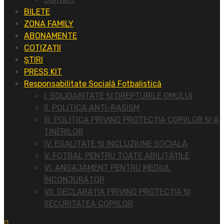
BILETE
ZONA FAMILY
ABONAMENTE
COTIZAȚII
ȘTIRI
PRESS KIT
Responsabilitate Socială Fotbalistică
I. SOLIDARITATE ȘI DREPTURILE OMULUI
II. POLITICA ANTI-RASISM
III. POLITICA PRIVIND PROTECȚIA COPIILOR ȘI A
TINERILOR
IV. EGALITATE ȘI INCLUZIUNE SOCIALĂ
V. FOTBAL PENTRU TOATE ABILITĂȚILE
VI. ANGAJAMENT PENTRU MEDIUL
ÎNCONJURĂTOR
VII. DECLARAȚIA PRIVIND PROTECȚIA ȘI
SECURITATEA COPIILOR