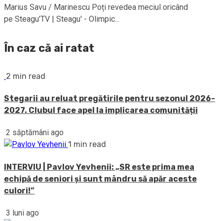
Marius Savu / Marinescu Poți revedea meciul oricând
pe Steagu’TV | Steagu' - Olimpic...
În caz că ai ratat
2 min read
Stegarii au reluat pregătirile pentru sezonul 2026-
2027. Clubul face apel la implicarea comunității
2 săptămâni ago
1 min read
INTERVIU | Pavlov Yevhenii: „SR este prima mea
echipă de seniori și sunt mândru să apăr aceste
culori!”
3 luni ago