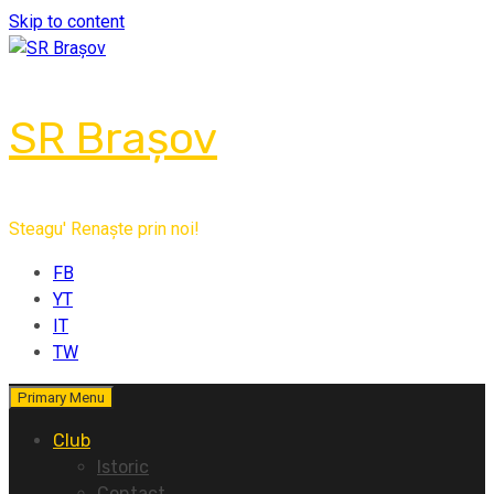
Skip to content
SR Brașov
Steagu' Renaște prin noi!
FB
YT
IT
TW
Primary Menu
Club
Istoric
Contact