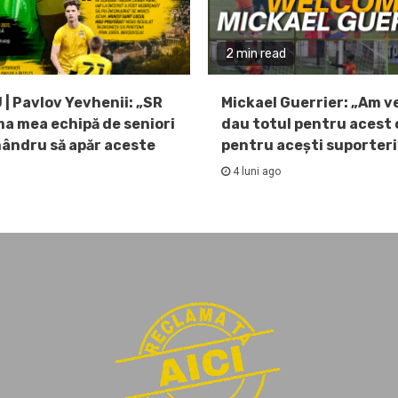
2 min read
 | Pavlov Yevhenii: „SR
Mickael Guerrier: „Am v
ma mea echipă de seniori
dau totul pentru acest c
mândru să apăr aceste
pentru acești suporteri
4 luni ago