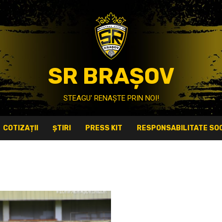
SR BRAȘOV
STEAGU' RENAȘTE PRIN NOI!
COTIZAȚII
ȘTIRI
PRESS KIT
RESPONSABILITATE SOC