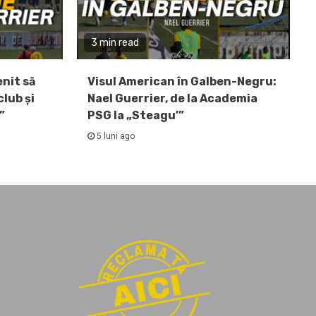
3 min read
enit să
Visul American în Galben-Negru:
lub și
Nael Guerrier, de la Academia
”
PSG la „Steagu’”
5 luni ago