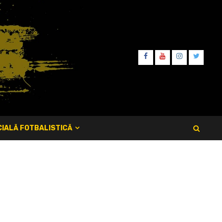
FB
YT
IT
TW
IALĂ FOTBALISTICĂ