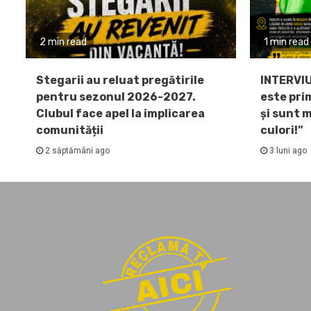
2 min read
1 min read
Stegarii au reluat pregătirile
INTERVIU
pentru sezonul 2026-2027.
este pri
Clubul face apel la implicarea
și sunt 
comunității
culori!”
2 săptămâni ago
3 luni ago