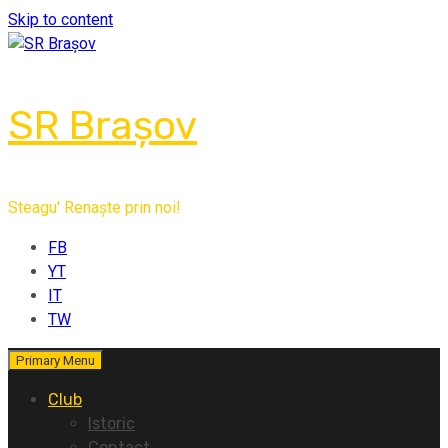
Skip to content
SR Brașov
Steagu' Renaște prin noi!
FB
YT
IT
TW
Primary Menu
Club
Istoric
Contact