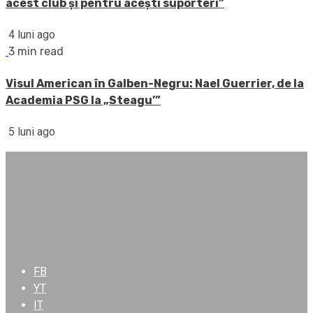
acest club și pentru acești suporteri”
4 luni ago
3 min read
Visul American în Galben-Negru: Nael Guerrier, de la
Academia PSG la „Steagu’”
5 luni ago
FB
YT
IT