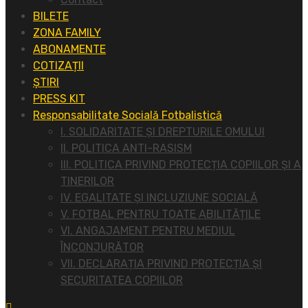
BILETE
ZONA FAMILY
ABONAMENTE
COTIZAȚII
ȘTIRI
PRESS KIT
Responsabilitate Socială Fotbalistică
I. SOLIDARITATE ȘI DREPTURILE OMULUI
II. POLITICA ANTI-RASISM
III. POLITICA PRIVIND PROTECȚIA COPIILOR ȘI A
TINERILOR
IV. EGALITATE ȘI INCLUZIUNE SOCIALĂ
V. FOTBAL PENTRU TOATE ABILITĂȚILE
VI. ANGAJAMENT PENTRU MEDIUL
ÎNCONJURĂTOR
VII. DECLARAȚIA PRIVIND PROTECȚIA ȘI
SECURITATEA COPIILOR