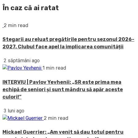
În caz că ai ratat
2 min read
Stegarii au reluat pregătirile pentru sezonul 2026-
2027. Clubul face apel la implicarea comunității
2 săptămâni ago
1 min read
INTERVIU | Pavlov Yevhenii: „SR este prima mea
echipă de seniori și sunt mândru să apăr aceste
culori!”
3 luni ago
2 min read
Mickael Guerrier: „Am venit să dau totul pentru