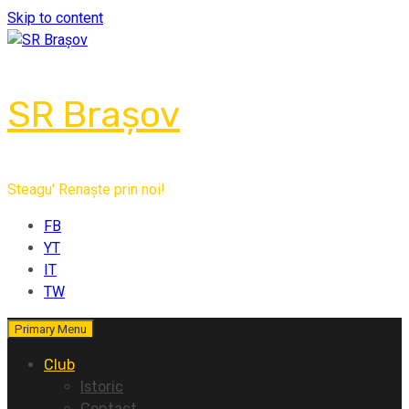
Skip to content
SR Brașov
Steagu' Renaște prin noi!
FB
YT
IT
TW
Primary Menu
Club
Istoric
Contact