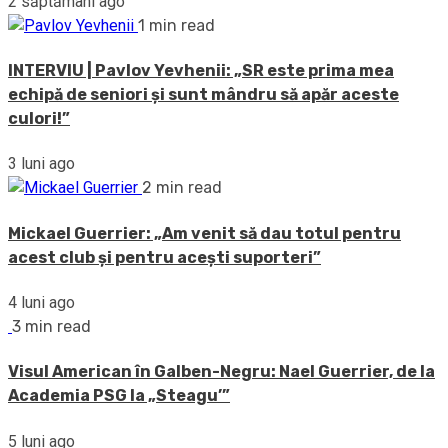
2 săptămâni ago
1 min read
INTERVIU | Pavlov Yevhenii: „SR este prima mea
echipă de seniori și sunt mândru să apăr aceste
culori!”
3 luni ago
2 min read
Mickael Guerrier: „Am venit să dau totul pentru
acest club și pentru acești suporteri”
4 luni ago
3 min read
Visul American în Galben-Negru: Nael Guerrier, de la
Academia PSG la „Steagu’”
5 luni ago