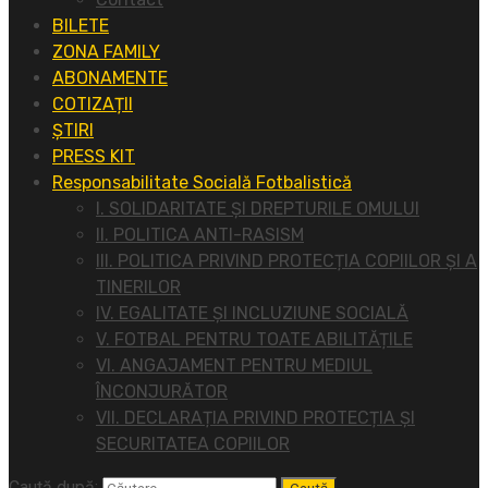
BILETE
ZONA FAMILY
ABONAMENTE
COTIZAȚII
ȘTIRI
PRESS KIT
Responsabilitate Socială Fotbalistică
I. SOLIDARITATE ȘI DREPTURILE OMULUI
II. POLITICA ANTI-RASISM
III. POLITICA PRIVIND PROTECȚIA COPIILOR ȘI A
TINERILOR
IV. EGALITATE ȘI INCLUZIUNE SOCIALĂ
V. FOTBAL PENTRU TOATE ABILITĂȚILE
VI. ANGAJAMENT PENTRU MEDIUL
ÎNCONJURĂTOR
VII. DECLARAȚIA PRIVIND PROTECȚIA ȘI
SECURITATEA COPIILOR
Caută după: