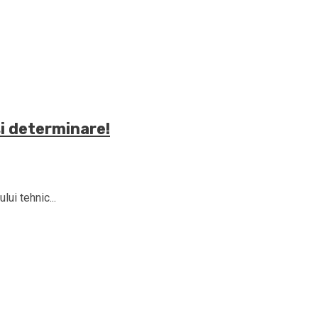
și determinare!
ui tehnic...