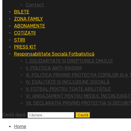
Contact
BILETE
ZONA FAMILY
ABONAMENTE
COTIZAȚII
ȘTIRI
PRESS KIT
Responsabilitate Socială Fotbalistică
I. SOLIDARITATE ȘI DREPTURILE OMULUI
II. POLITICA ANTI-RASISM
III. POLITICA PRIVIND PROTECȚIA COPIILOR ȘI A
IV. EGALITATE ȘI INCLUZIUNE SOCIALĂ
V. FOTBAL PENTRU TOATE ABILITĂȚILE
VI. ANGAJAMENT PENTRU MEDIUL ÎNCONJURĂ
VII. DECLARAȚIA PRIVIND PROTECȚIA ȘI SECURI
Caută după:
Home