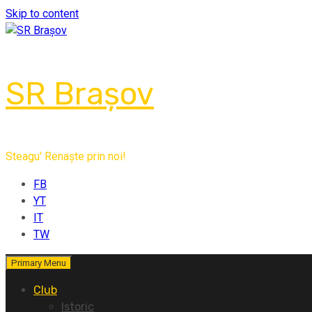
Skip to content
SR Brașov
Steagu' Renaște prin noi!
FB
YT
IT
TW
Primary Menu
Club
Istoric