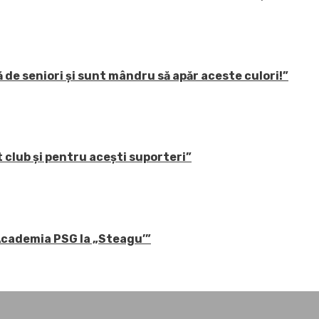
 de seniori și sunt mândru să apăr aceste culori!”
 club și pentru acești suporteri”
 Academia PSG la „Steagu’”