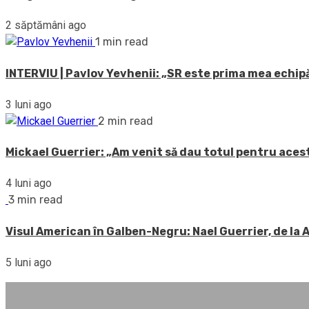
2 săptămâni ago
1 min read
INTERVIU | Pavlov Yevhenii: „SR este prima mea echipă
3 luni ago
2 min read
Mickael Guerrier: „Am venit să dau totul pentru acest
4 luni ago
3 min read
Visul American în Galben-Negru: Nael Guerrier, de la
5 luni ago