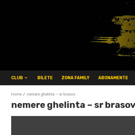
Skip
to
content
CLUB
BILETE
ZONA FAMILY
ABONAMENTE
Home
nemere ghelinta – sr brasov
nemere ghelinta – sr braso