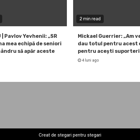
2 min read
 | Pavlov Yevhenii: „SR
Mickael Guerrier: „Am v
ma mea echipă de seniori
dau totul pentru acest c
mândru să apăr aceste
pentru acești suporteri
4 luni ago
Creat de stegari pentru stegari