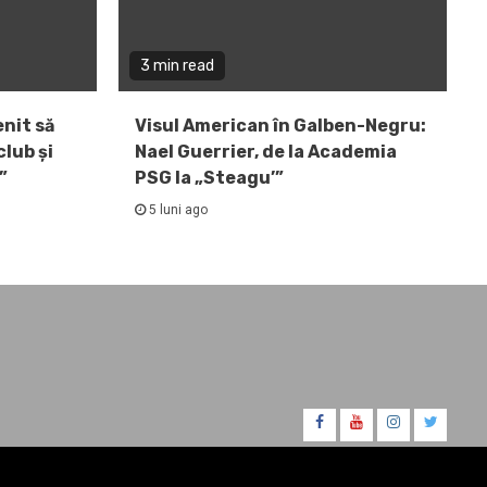
3 min read
enit să
Visul American în Galben-Negru:
lub și
Nael Guerrier, de la Academia
”
PSG la „Steagu’”
5 luni ago
FB
YT
IT
TW