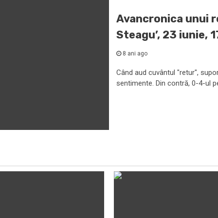
Avancronica unui re
Steagu’, 23 iunie, 
8 ani ago
Când aud cuvântul "retur", supor
sentimente. Din contră, 0-4-ul pe 