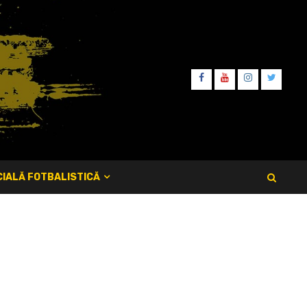
FB
YT
IT
TW
IALĂ FOTBALISTICĂ