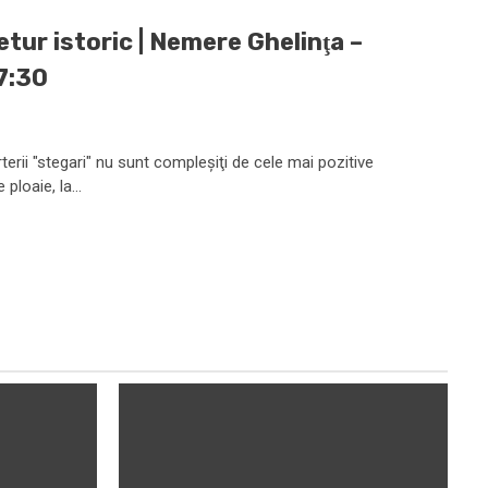
tur istoric | Nemere Ghelinţa –
17:30
terii "stegari" nu sunt compleşiţi de cele mai pozitive
ploaie, la...