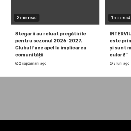
2 min read
1 min read
Stegarii au reluat pregătirile
INTERVIU
pentru sezonul 2026-2027.
este pri
Clubul face apel la implicarea
și sunt 
comunității
culori!”
2 săptămâni ago
3 luni ago