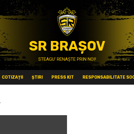
SR BRAȘOV
STEAGU' RENAȘTE PRIN NOI!
COTIZAȚII
ȘTIRI
PRESS KIT
RESPONSABILITATE SOC
v