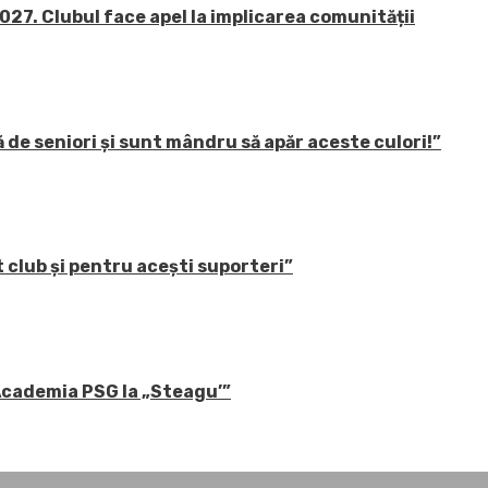
27. Clubul face apel la implicarea comunității
 de seniori și sunt mândru să apăr aceste culori!”
 club și pentru acești suporteri”
 Academia PSG la „Steagu’”