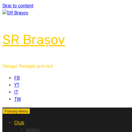
Skip to content
SR Brașov
Steagu' Renaște prin noi!
FB
YT
IT
TW
Primary Menu
Club
Istoric