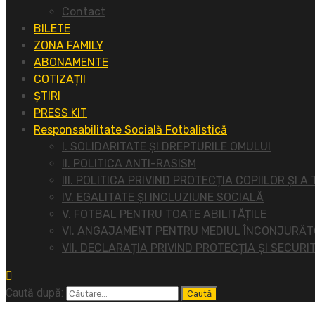
Contact
BILETE
ZONA FAMILY
ABONAMENTE
COTIZAȚII
ȘTIRI
PRESS KIT
Responsabilitate Socială Fotbalistică
I. SOLIDARITATE ȘI DREPTURILE OMULUI
II. POLITICA ANTI-RASISM
III. POLITICA PRIVIND PROTECȚIA COPIILOR ȘI A
IV. EGALITATE ȘI INCLUZIUNE SOCIALĂ
V. FOTBAL PENTRU TOATE ABILITĂȚILE
VI. ANGAJAMENT PENTRU MEDIUL ÎNCONJURĂ
VII. DECLARAȚIA PRIVIND PROTECȚIA ȘI SECURI
Caută după: