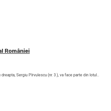
al României
eapta, Sergiu Pîrvulescu (nr. 3.), va face parte din lotul...