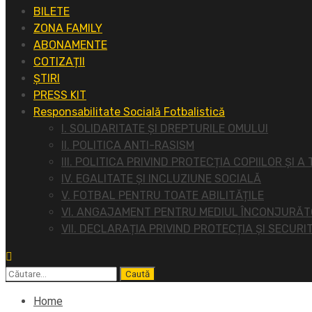
BILETE
ZONA FAMILY
ABONAMENTE
COTIZAȚII
ȘTIRI
PRESS KIT
Responsabilitate Socială Fotbalistică
I. SOLIDARITATE ȘI DREPTURILE OMULUI
II. POLITICA ANTI-RASISM
III. POLITICA PRIVIND PROTECȚIA COPIILOR ȘI A
IV. EGALITATE ȘI INCLUZIUNE SOCIALĂ
V. FOTBAL PENTRU TOATE ABILITĂȚILE
VI. ANGAJAMENT PENTRU MEDIUL ÎNCONJURĂ
VII. DECLARAȚIA PRIVIND PROTECȚIA ȘI SECURI
Caută
după:
Home