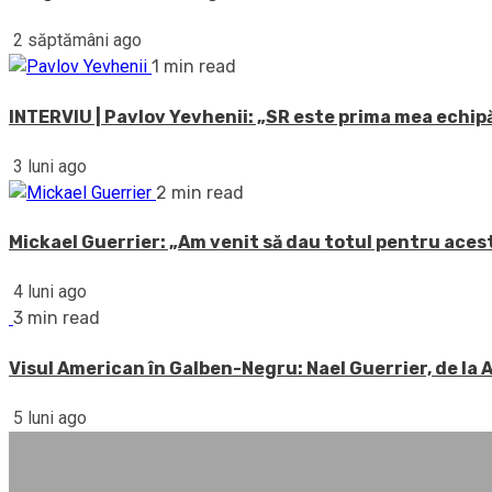
2 săptămâni ago
1 min read
INTERVIU | Pavlov Yevhenii: „SR este prima mea echipă
3 luni ago
2 min read
Mickael Guerrier: „Am venit să dau totul pentru acest
4 luni ago
3 min read
Visul American în Galben-Negru: Nael Guerrier, de la
5 luni ago