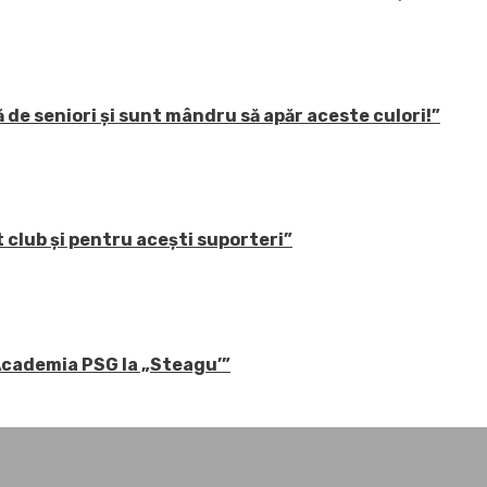
 de seniori și sunt mândru să apăr aceste culori!”
 club și pentru acești suporteri”
 Academia PSG la „Steagu’”