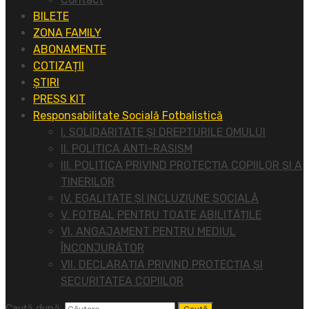
BILETE
ZONA FAMILY
ABONAMENTE
COTIZAȚII
ȘTIRI
PRESS KIT
Responsabilitate Socială Fotbalistică
I. SOLIDARITATE ȘI DREPTURILE OMULUI
II. POLITICA ANTI-RASISM
III. POLITICA PRIVIND PROTECȚIA COPIILOR ȘI A
TINERILOR
IV. EGALITATE ȘI INCLUZIUNE SOCIALĂ
V. FOTBAL PENTRU TOATE ABILITĂȚILE
VI. ANGAJAMENT PENTRU MEDIUL
ÎNCONJURĂTOR
VII. DECLARAȚIA PRIVIND PROTECȚIA ȘI
SECURITATEA COPIILOR
Caută după: