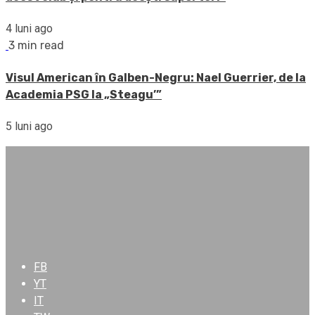
4 luni ago
3 min read
Visul American în Galben-Negru: Nael Guerrier, de la
Academia PSG la „Steagu’”
5 luni ago
FB
YT
IT