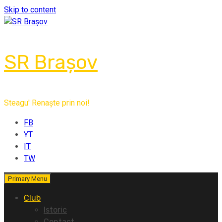
Skip to content
SR Brașov
Steagu' Renaște prin noi!
FB
YT
IT
TW
Primary Menu
Club
Istoric
Contact