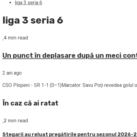
liga 3 seria 6
liga 3 seria 6
4 min read
Un punct în deplasare după un meci cont
2 ani ago
CSO Plopeni - SR 1-1 (0–1)Marcator: Savu Poți revedea golul ori
În caz că ai ratat
2 min read
Stegarii au reluat pregătirile pentru sezonul 2026-20