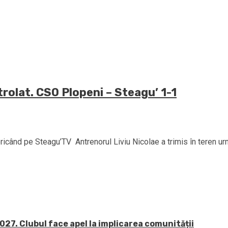
rolat. CSO Plopeni – Steagu’ 1-1
când pe Steagu’TV Antrenorul Liviu Nicolae a trimis în teren urmă
27. Clubul face apel la implicarea comunității