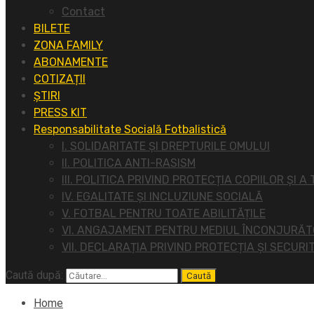
Contact
BILETE
ZONA FAMILY
ABONAMENTE
COTIZAȚII
ȘTIRI
PRESS KIT
Responsabilitate Socială Fotbalistică
I. SOLIDARITATE ȘI DREPTURILE OMULUI
II. POLITICA ANTI-RASISM
III. POLITICA PRIVIND PROTECȚIA COPIILOR ȘI A
IV. EGALITATE ȘI INCLUZIUNE SOCIALĂ
V. FOTBAL PENTRU TOATE ABILITĂȚILE
VI. ANGAJAMENT PENTRU MEDIUL ÎNCONJURĂ
VII. DECLARAȚIA PRIVIND PROTECȚIA ȘI SECURI
Caută după:
Home