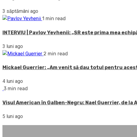
3 săptămâni ago
1 min read
INTERVIU | Pavlov Yevhenii: „SR este prima mea echipă
3 luni ago
2 min read
Mickael Guerrier: „Am venit să dau totul pentru acest
4 luni ago
3 min read
Visul American în Galben-Negru: Nael Guerrier, de la
5 luni ago