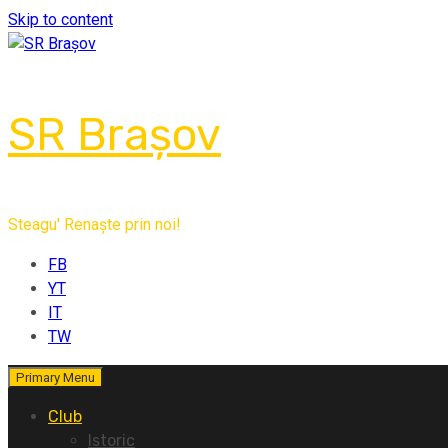
Skip to content
SR Brașov
Steagu' Renaște prin noi!
FB
YT
IT
TW
Primary Menu
Club
Istoric