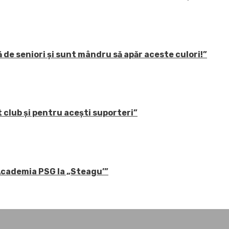
 de seniori și sunt mândru să apăr aceste culori!”
 club și pentru acești suporteri”
 Academia PSG la „Steagu’”